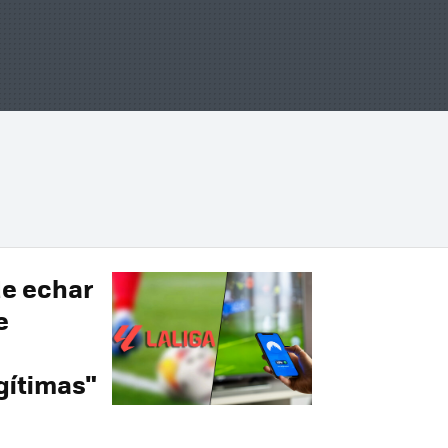
de echar
e
gítimas"