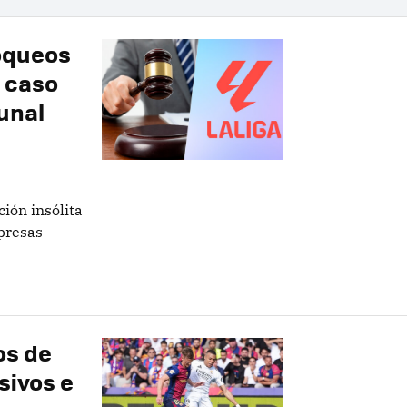
loqueos
l caso
unal
ión insólita
presas
os de
sivos e