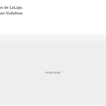
os de LaLiga.
por Vodafone