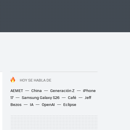
HOY SE HABLA DE
AEMET
China
Generación Z
iPhone
17
Samsung Galaxy S26
Café
Jeff
Bezos
IA
OpenAI
Eclipse