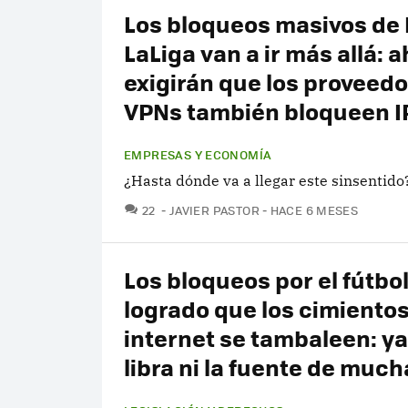
Los bloqueos masivos de 
LaLiga van a ir más allá: 
exigirán que los proveed
VPNs también bloqueen I
EMPRESAS Y ECONOMÍA
¿Hasta dónde va a llegar este sinsentido
COMENTARIOS
22
JAVIER PASTOR
HACE 6 MESES
Los bloqueos por el fútbo
logrado que los cimiento
internet se tambaleen: ya
libra ni la fuente de muc