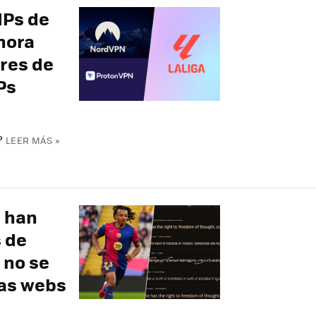
IPs de
ahora
ores de
Ps
?
LEER MÁS »
l han
s de
 no se
has webs