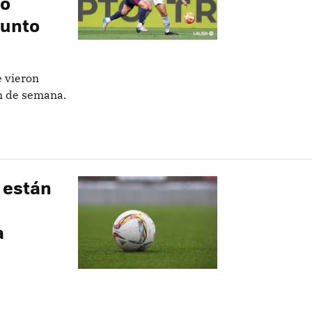
no
punto
e vieron
in de semana.
 están
a