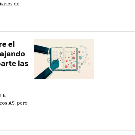
arios de
re el
bajando
arte las
l la
ros AS, pero