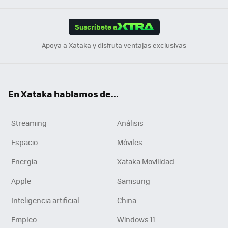
App
ok
e
am
m
rd
edI
ok
Suscríbete a
n
Apoya a Xataka y disfruta ventajas exclusivas
En Xataka hablamos de...
Streaming
Análisis
Espacio
Móviles
Energía
Xataka Movilidad
Apple
Samsung
Inteligencia artificial
China
Empleo
Windows 11