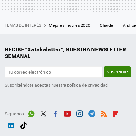
TEMAS DE INTERÉS
Mejores moviles 2026
Claude
Androi
RECIBE "Xatakaletter", NUESTRA NEWSLETTER
SEMANAL
SUSCRIBIR
Suscribiéndote aceptas nuestra
política de privacidad
Síguenos
Wh
Twit
Fac
You
Inst
Tele
RSS
Flip
ats
ter
ebo
tub
agr
gra
boa
Link
Tikt