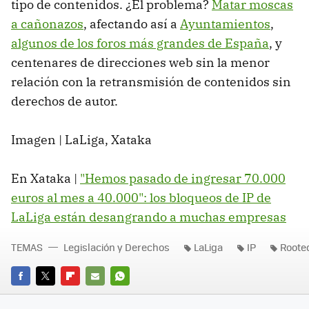
tipo de contenidos. ¿El problema?
Matar moscas
a cañonazos
, afectando así a
Ayuntamientos
,
algunos de los foros más grandes de España
, y
centenares de direcciones web sin la menor
relación con la retransmisión de contenidos sin
derechos de autor.
Imagen | LaLiga, Xataka
En Xataka |
"Hemos pasado de ingresar 70.000
euros al mes a 40.000": los bloqueos de IP de
LaLiga están desangrando a muchas empresas
TEMAS
Legislación y Derechos
LaLiga
IP
Root
FACEBOOK
TWITTER
FLIPBOARD
E-
WHATSAPP