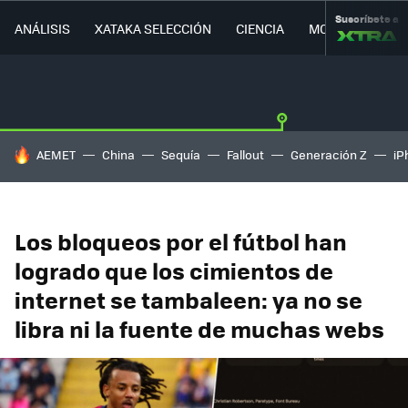
Suscríbete a
ANÁLISIS
XATAKA SELECCIÓN
CIENCIA
MOVILIDAD
HOY SE HABLA DE
AEMET
China
Sequía
Fallout
Generación Z
iP
Los bloqueos por el fútbol han
logrado que los cimientos de
internet se tambaleen: ya no se
libra ni la fuente de muchas webs