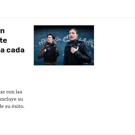
en
te
ta cada
ar con las
oncluye su
e su éxito.