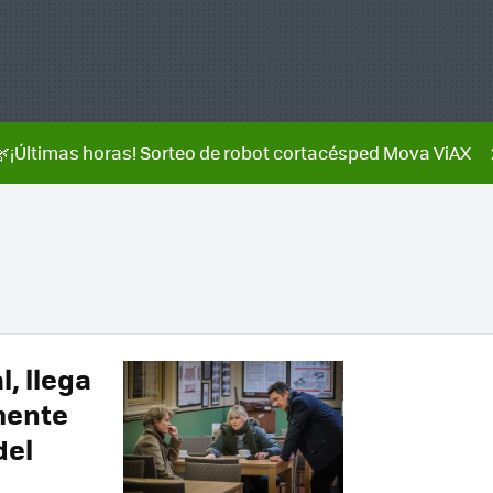
🌿¡Últimas horas! Sorteo de robot cortacésped Mova ViAX
l, llega
mente
del