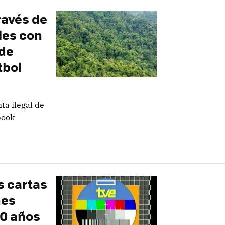
ravés de
les con
 de
tbol
ta ilegal de
book
s cartas
nes
50 años