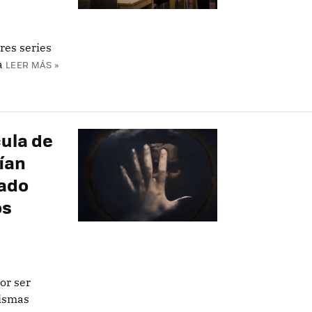
res series
a
LEER MÁS »
ula de
ían
iado
os
or ser
mismas