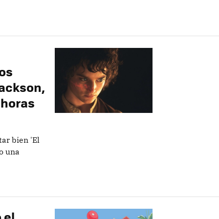
los
Jackson,
 horas
ar bien 'El
lo una
 el