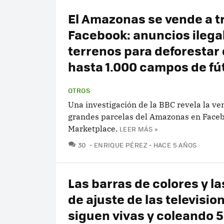
El Amazonas se vende a t
Facebook: anuncios ilega
terrenos para deforestar
hasta 1.000 campos de fú
OTROS
Una investigación de la BBC revela la ven
grandes parcelas del Amazonas en Face
Marketplace.
LEER MÁS »
COMENTARIOS
30
ENRIQUE PÉREZ
HACE 5 AÑOS
Las barras de colores y la
de ajuste de las televisio
siguen vivas y coleando 