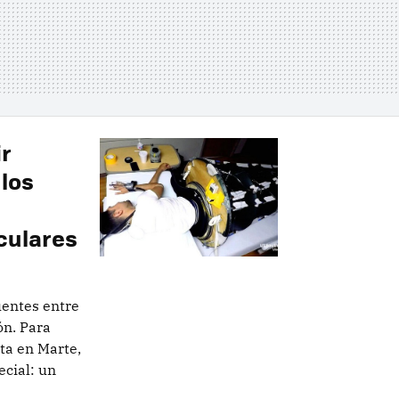
r
 los
culares
uentes entre
ón. Para
ta en Marte,
ecial: un