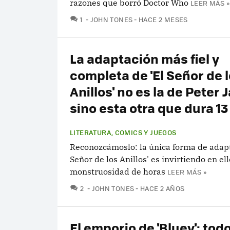
razones que borró Doctor Who
LEER MÁS »
COMENTARIOS
1
JOHN TONES
HACE 2 MESES
La adaptación más fiel y
completa de 'El Señor de 
Anillos' no es la de Peter 
sino esta otra que dura 13
LITERATURA, COMICS Y JUEGOS
Reconozcámoslo: la única forma de adapt
Señor de los Anillos' es invirtiendo en el
monstruosidad de horas
LEER MÁS »
COMENTARIOS
2
JOHN TONES
HACE 2 AÑOS
El emporio de 'Bluey': todo