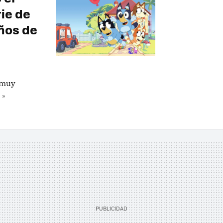
ie de
ños de
 muy
 »