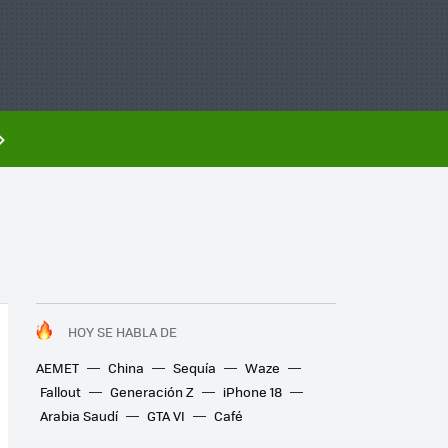
HOY SE HABLA DE
AEMET
China
Sequía
Waze
Fallout
Generación Z
iPhone 18
Arabia Saudí
GTA VI
Café