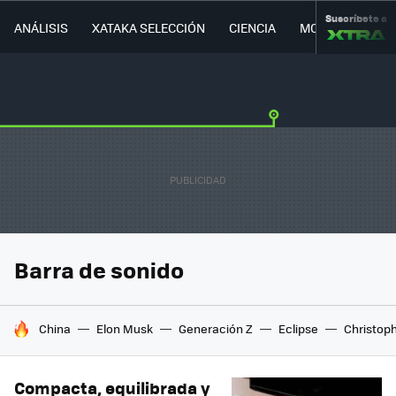
Suscríbete a
ANÁLISIS
XATAKA SELECCIÓN
CIENCIA
MOVILIDAD
Barra de sonido
HOY SE HABLA DE
China
Elon Musk
Generación Z
Eclipse
Christop
Compacta, equilibrada y