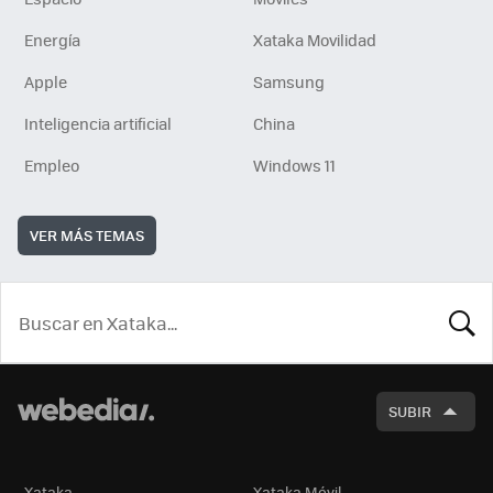
Energía
Xataka Movilidad
Apple
Samsung
Inteligencia artificial
China
Empleo
Windows 11
VER MÁS TEMAS
BUSCA
SUBIR
Xataka
Xataka Móvil