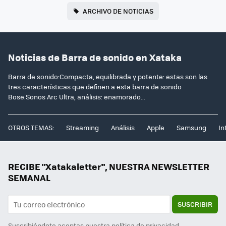
ARCHIVO DE NOTICIAS
Noticias de Barra de sonido en Xataka
Barra de sonido:Compacta, equilibrada y potente: estas son las
tres características que definen a esta barra de sonido
Bose.Sonos Arc Ultra, análisis: enamorado...
OTROS TEMAS:
Streaming
Análisis
Apple
Samsung
In
RECIBE "Xatakaletter", NUESTRA NEWSLETTER
SEMANAL
SUSCRIBIR
Suscribiéndote aceptas nuestra
política de privacidad