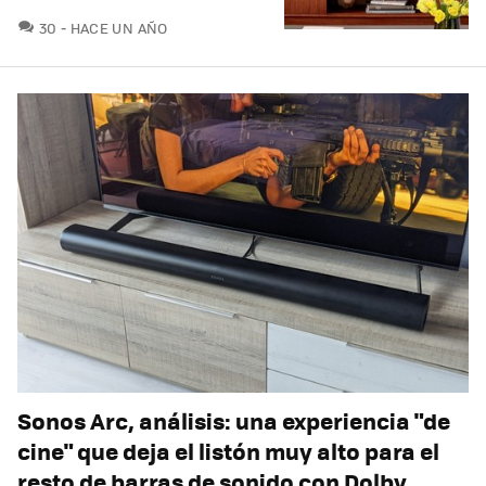
COMENTARIOS
30
HACE UN AÑO
Sonos Arc, análisis: una experiencia "de
cine" que deja el listón muy alto para el
resto de barras de sonido con Dolby