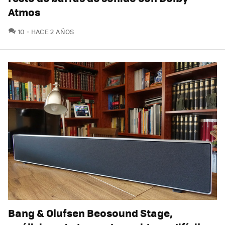
Atmos
COMENTARIOS
10
HACE 2 AÑOS
Bang & Olufsen Beosound Stage,