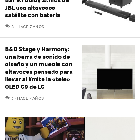
JBL usa altavoces
satélite con batería
COMENTARIOS
8
HACE 7 AÑOS
B&O Stage y Harmony:
una barra de sonido de
diseño y un mueble con
altavoces pensado para
llevar al límite la «tele»
OLED C9 de LG
COMENTARIOS
3
HACE 7 AÑOS