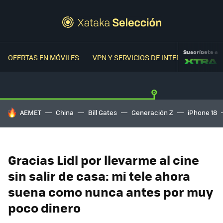
Suscríbete a
OFERTAS EN MÓVILES
VPN Y SERVICIOS DE INTERNET
OFER
HOY SE HABLA DE
AEMET
China
Bill Gates
Generación Z
iPhone 18
Gracias Lidl por llevarme al cine
sin salir de casa: mi tele ahora
suena como nunca antes por muy
poco dinero