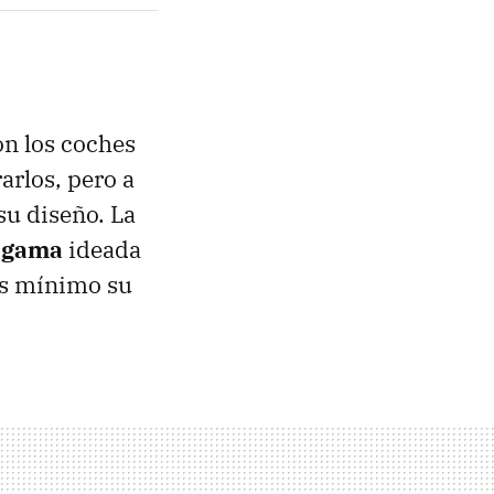
n los coches
arlos, pero a
su diseño. La
a gama
ideada
ás mínimo su