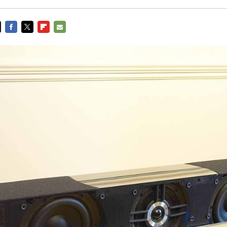
FACEBOOK
TWITTER
FLIPBOARD
E-
MAIL