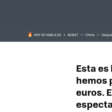
HOY SE HABLA DE
AEMET
China
Sequí
Esta es
hemos 
euros. E
especta