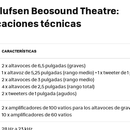
lufsen Beosound Theatre:
caciones técnicas
CARACTERÍSTICAS
2 x altavoces de 6,5 pulgadas (graves)
1 x altavoz de 5,25 pulgadas (rango medio) + 1 x tweeter de 1
2 x altavoces de 3 pulgadas (rango medio)
4 x altavoces de 2,5 pulgadas (rango total)
2 x tweeters de 1 pulgada (agudos)
2 x amplificadores de 100 vatios para los altavoces de gra
10 x amplificadores de 60 vatios
28 Hz a 23 kHz