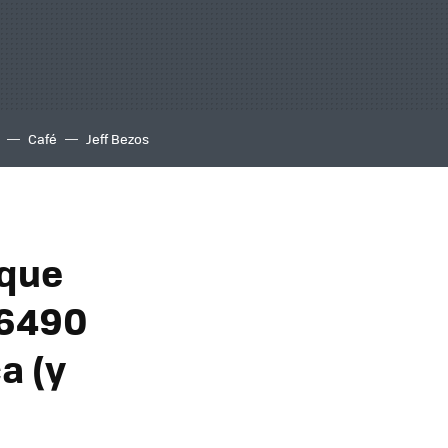
Café
Jeff Bezos
 que
 6490
a (y