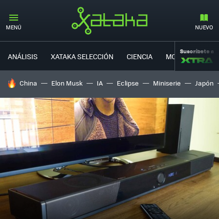
MENÚ
NUEVO
Suscríbete a
ANÁLISIS
XATAKA SELECCIÓN
CIENCIA
MOVILIDAD
HOY SE HABLA DE
China
Elon Musk
IA
Eclipse
Miniserie
Japón