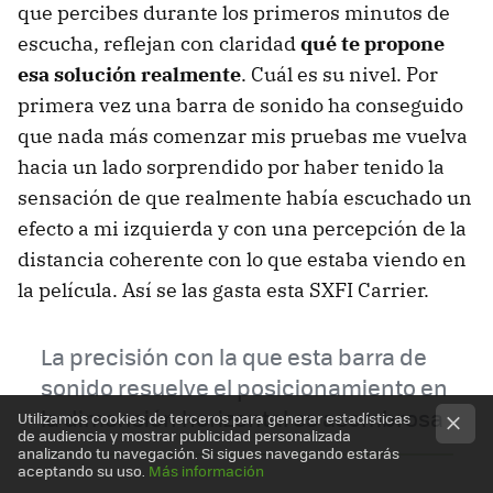
que percibes durante los primeros minutos de
escucha, reflejan con claridad
qué te propone
esa solución realmente
. Cuál es su nivel. Por
primera vez una barra de sonido ha conseguido
que nada más comenzar mis pruebas me vuelva
hacia un lado sorprendido por haber tenido la
sensación de que realmente había escuchado un
efecto a mi izquierda y con una percepción de la
distancia coherente con lo que estaba viendo en
la película. Así se las gasta esta SXFI Carrier.
La precisión con la que esta barra de
sonido resuelve el posicionamiento en
la dimensión horizontal es asombrosa
Utilizamos cookies de terceros para generar estadísticas
de audiencia y mostrar publicidad personalizada
analizando tu navegación. Si sigues navegando estarás
aceptando su uso.
Más información