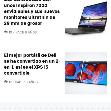
unos Inspiron 7000
envidiables y sus nuevos
monitores Ultrathin de
29 mm de grosor
COMENTARIOS
10
HACE 8 AÑOS
El mejor portátil de Dell
se ha convertido en un 2-
en-1, así es el XPS 13
convertible
COMENTARIOS
12
HACE 10 AÑOS