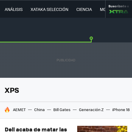
Suscríbete a
ANÁLISIS
XATAKA SELECCIÓN
CIENCIA
MOVILIDAD
XPS
HOY SE HABLA DE
AEMET
China
Bill Gates
Generación Z
iPhone 18
Dell acaba de matar las