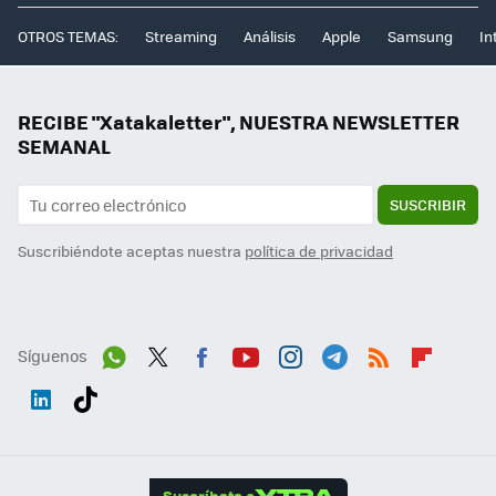
OTROS TEMAS:
Streaming
Análisis
Apple
Samsung
In
RECIBE "Xatakaletter", NUESTRA NEWSLETTER
SEMANAL
SUSCRIBIR
Suscribiéndote aceptas nuestra
política de privacidad
Síguenos
Wh
Twit
Fac
You
Inst
Tele
RSS
Flip
ats
ter
ebo
tub
agr
gra
boa
Link
Tikt
App
ok
e
am
m
rd
edI
ok
Suscríbete a