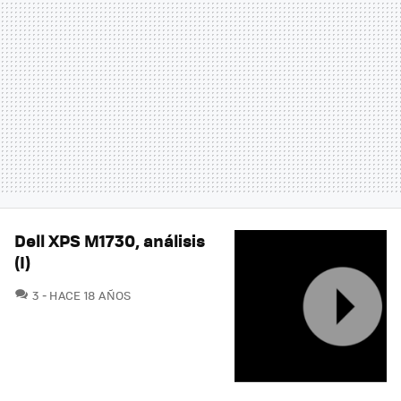
Dell XPS M1730, análisis
(I)
COMENTARIOS
3
HACE 18 AÑOS