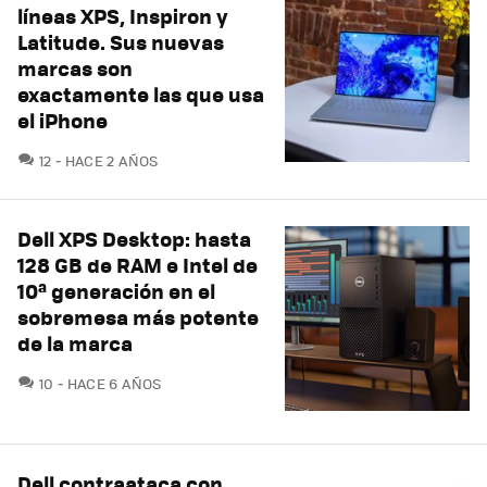
líneas XPS, Inspiron y
Latitude. Sus nuevas
marcas son
exactamente las que usa
el iPhone
COMENTARIOS
12
HACE 2 AÑOS
Dell XPS Desktop: hasta
128 GB de RAM e Intel de
10ª generación en el
sobremesa más potente
de la marca
COMENTARIOS
10
HACE 6 AÑOS
Dell contraataca con