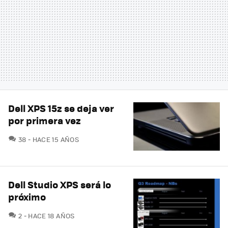
Dell XPS 15z se deja ver
por primera vez
COMENTARIOS
38
HACE 15 AÑOS
Dell Studio XPS será lo
próximo
COMENTARIOS
2
HACE 18 AÑOS