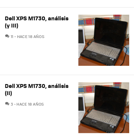
Dell XPS M1730, análisis
(y III)
COMENTARIOS
11
HACE 18 AÑOS
Dell XPS M1730, análisis
(II)
COMENTARIOS
3
HACE 18 AÑOS