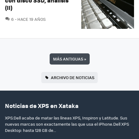
con disco SSD, análisis
(II)
COMENTARIOS
6
HACE 19 AÑOS
MÁS ANTIGUAS
»
ARCHIVO DE NOTICIAS
Noticias de XPS en Xataka
XPS:Dell acaba de matar las líneas XPS, Inspiron y Latitude. Sus
nuevas marcas son exactamente las que usa el iPhone.Dell XPS
Desktop: hasta 128 GB de...