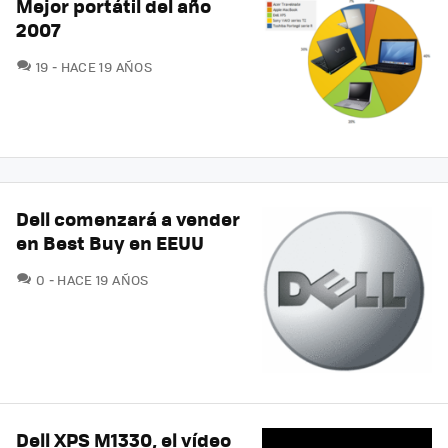
Mejor portátil del año
2007
COMENTARIOS
19
HACE 19 AÑOS
Dell comenzará a vender
en Best Buy en EEUU
COMENTARIOS
0
HACE 19 AÑOS
Dell XPS M1330, el vídeo