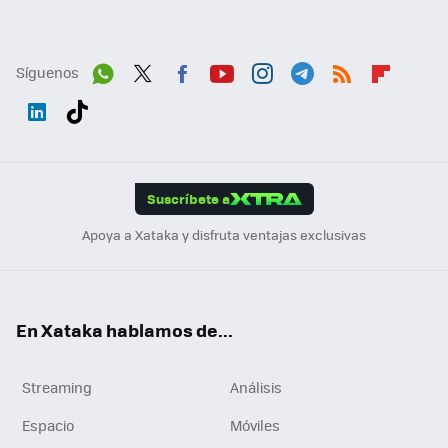
Síguenos
Wh
Twit
Fac
You
Inst
Tele
RSS
Flip
ats
ter
ebo
tub
agr
gra
boa
Link
Tikt
App
ok
e
am
m
rd
edI
ok
Suscríbete a
n
Apoya a Xataka y disfruta ventajas exclusivas
En Xataka hablamos de...
Streaming
Análisis
Espacio
Móviles