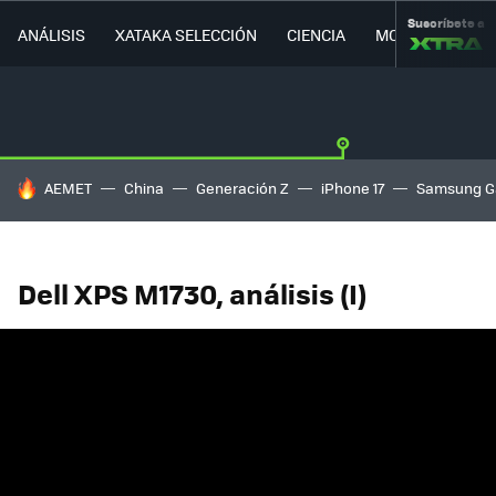
Suscríbete a
ANÁLISIS
XATAKA SELECCIÓN
CIENCIA
MOVILIDAD
HOY SE HABLA DE
AEMET
China
Generación Z
iPhone 17
Samsung G
Dell XPS M1730, análisis (I)