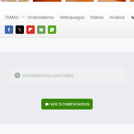
Ne
TEMAS
Ordenadores
Videojuegos
Vídeos
Análisis
FACEBOOK
TWITTER
FLIPBOARD
E-
WHATSAPP
MAIL
Comentarios cerrados
VER
3 COMENTARIOS