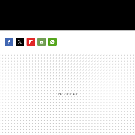
FACEBOOK
TWITTER
FLIPBOARD
E-
WHATSAPP
MAIL