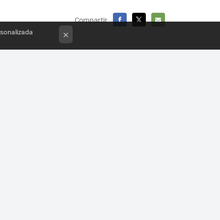
Compartir
rsonalizada
FACEBOOK
X
E-
×
MAIL