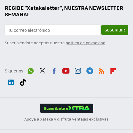
RECIBE "Xatakaletter", NUESTRA NEWSLETTER
SEMANAL
SUSCRIBIR
Suscribiéndote aceptas nuestra
política de privacidad
Síguenos
Wh
Twit
Fac
You
Inst
Tele
RSS
Flip
ats
ter
ebo
tub
agr
gra
boa
Link
Tikt
App
ok
e
am
m
rd
edI
ok
Suscríbete a
n
Apoya a Xataka y disfruta ventajas exclusivas