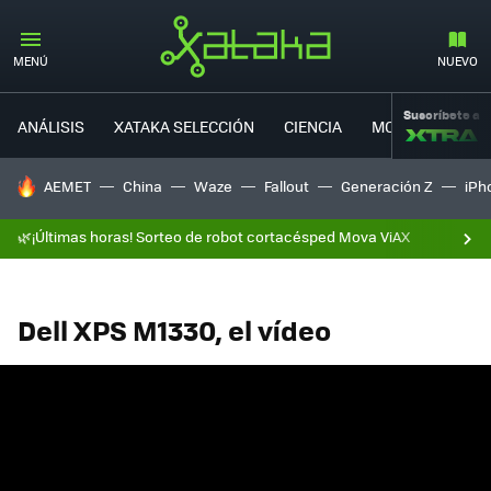
MENÚ
NUEVO
Suscríbete a
ANÁLISIS
XATAKA SELECCIÓN
CIENCIA
MOVILIDAD
HOY SE HABLA DE
AEMET
China
Waze
Fallout
Generación Z
iPh
🌿¡Últimas horas! Sorteo de robot cortacésped Mova ViAX
Dell XPS M1330, el vídeo