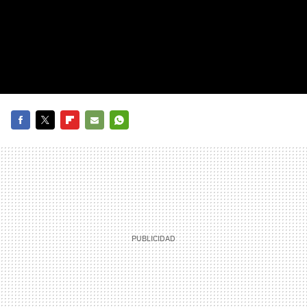
FACEBOOK
TWITTER
FLIPBOARD
E-
WHATSAPP
MAIL