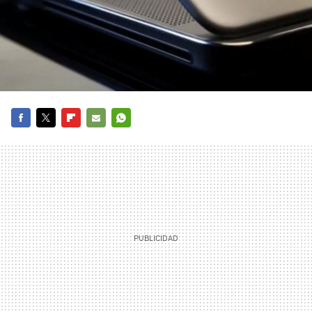
FACEBOOK
TWITTER
FLIPBOARD
E-
WHATSAPP
MAIL