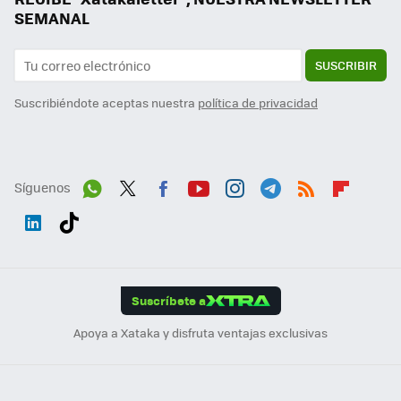
SEMANAL
SUSCRIBIR
Suscribiéndote aceptas nuestra
política de privacidad
Síguenos
Wh
Twit
Fac
You
Inst
Tele
RSS
Flip
ats
ter
ebo
tub
agr
gra
boa
Link
Tikt
App
ok
e
am
m
rd
edI
ok
Suscríbete a
n
Apoya a Xataka y disfruta ventajas exclusivas