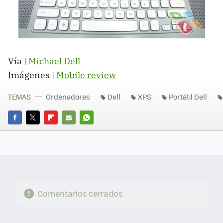
Vía |
Michael Dell
Imágenes |
Mobile review
TEMAS
Ordenadores
Dell
XPS
Portátil Dell
FACEBOOK
TWITTER
FLIPBOARD
E-
WHATSAPP
MAIL
Comentarios cerrados