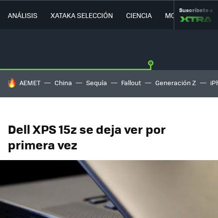
Suscríbete a
ANÁLISIS
XATAKA SELECCIÓN
CIENCIA
MOVILIDAD
HOY SE HABLA DE
AEMET
China
Sequía
Fallout
Generación Z
iP
Dell XPS 15z se deja ver por
primera vez