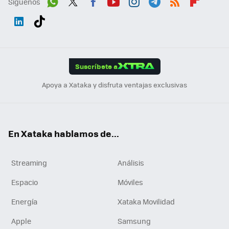
Síguenos
Wh
Twit
Fac
You
Inst
Tele
RSS
Flip
ats
ter
ebo
tub
agr
gra
boa
Link
Tikt
App
ok
e
am
m
rd
edI
ok
Suscríbete a
n
Apoya a Xataka y disfruta ventajas exclusivas
En Xataka hablamos de...
Streaming
Análisis
Espacio
Móviles
Energía
Xataka Movilidad
Apple
Samsung