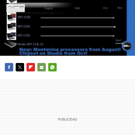
FACEBOOK
TWITTER
FLIPBOARD
E-
WHATSAPP
MAIL