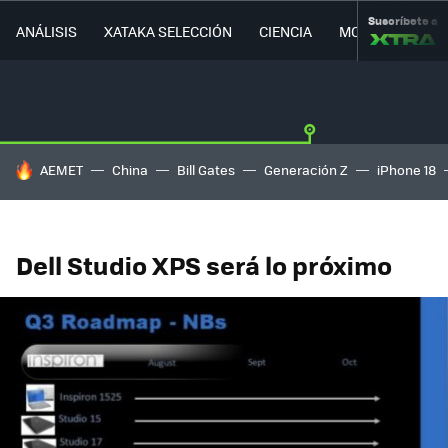
Suscríbete a
ANÁLISIS
XATAKA SELECCIÓN
CIENCIA
MOVILIDAD
HOY SE HABLA DE
AEMET
China
Bill Gates
Generación Z
iPhone 18
Dell Studio XPS será lo próximo