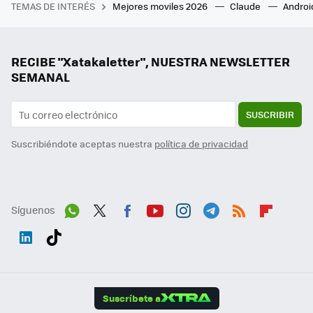
TEMAS DE INTERÉS
Mejores moviles 2026
Claude
Androi
RECIBE "Xatakaletter", NUESTRA NEWSLETTER
SEMANAL
SUSCRIBIR
Suscribiéndote aceptas nuestra
política de privacidad
Síguenos
Wh
Twit
Fac
You
Inst
Tele
RSS
Flip
ats
ter
ebo
tub
agr
gra
boa
Link
Tikt
App
ok
e
am
m
rd
edI
ok
Suscríbete a
n