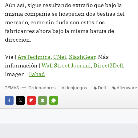
Aún así, sigue resultando extraño que bajo la
misma compañía se hospeden dos bestias del
mercado, como sin duda son estos dos
fabricantes ahora bajo la misma batuta de
dirección.
Vía |
ArsTechnica
,
CNet
,
SlashGear
. Más
información |
Wall Street Journal
,
Direct2Dell
.
Imagen |
Fahad
TEMAS
Ordenadores
Videojuegos
Dell
Alienware
FACEBOOK
TWITTER
FLIPBOARD
E-
WHATSAPP
MAIL