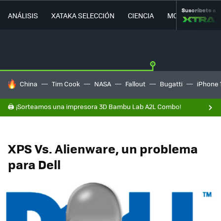
Suscríbete a
ANÁLISIS
XATAKA SELECCIÓN
CIENCIA
MOVILIDAD
HOY SE HABLA DE
China
Tim Cook
NASA
Fallout
Bugatti
iPhone 
🖨️ ¡Sorteamos una impresora 3D Bambu Lab A2L Combo!
XPS Vs. Alienware, un problema
para Dell