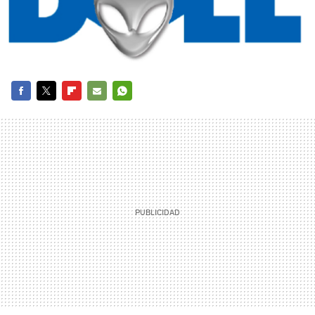
FACEBOOK
TWITTER
FLIPBOARD
E-
WHATSAPP
MAIL