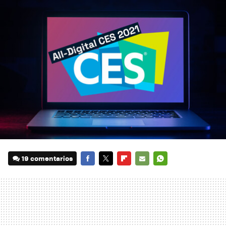
19 comentarios
FACEBOOK
TWITTER
FLIPBOARD
E-
WHATSAPP
MAIL