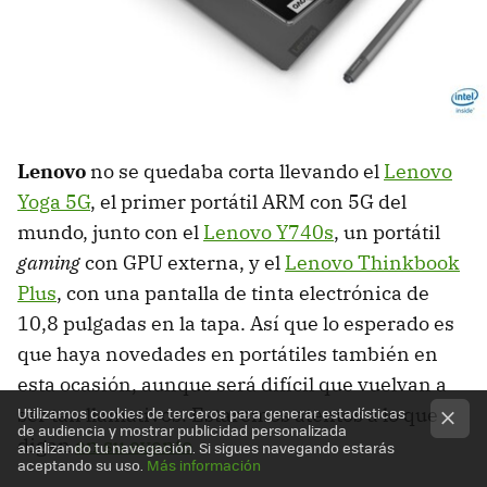
Lenovo
no se quedaba corta llevando el
Lenovo
Yoga 5G
, el primer portátil ARM con 5G del
mundo, junto con el
Lenovo Y740s
, un portátil
gaming
con GPU externa, y el
Lenovo Thinkbook
Plus
, con una pantalla de tinta electrónica de
10,8 pulgadas en la tapa. Así que lo esperado es
que haya novedades en portátiles también en
esta ocasión, aunque será difícil que vuelvan a
Utilizamos cookies de terceros para generar estadísticas
ser tan llamativos. Estaremos atentos a lo que
de audiencia y mostrar publicidad personalizada
digan
en su evento
analizando tu navegación. Si sigues navegando estarás
aceptando su uso.
Más información