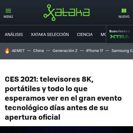
MENÚ
NUEVO
Suscríbete a
ANÁLISIS
XATAKA SELECCIÓN
CIENCIA
MOVILIDAD
HOY SE HABLA DE
AEMET
China
Generación Z
iPhone 17
Samsung G
CES 2021: televisores 8K,
portátiles y todo lo que
esperamos ver en el gran evento
tecnológico días antes de su
apertura oficial