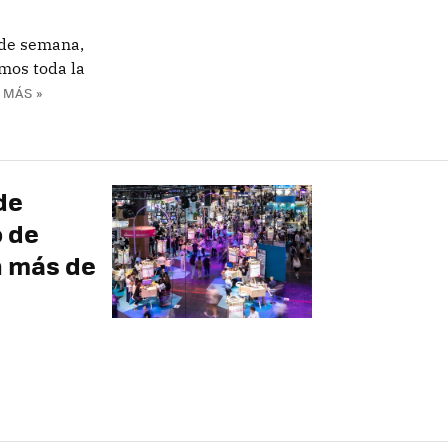
n de semana,
amos toda la
 MÁS »
de
o de
n más de