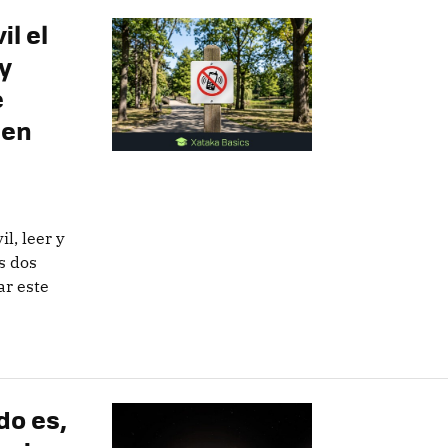
l el
y
e
 en
l, leer y
s dos
ar este
do es,