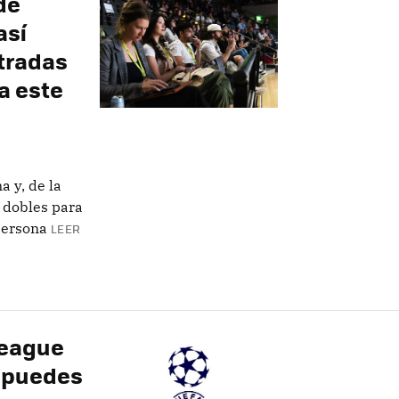
de
así
tradas
 a este
a y, de la
 dobles para
persona
LEER
League
 puedes