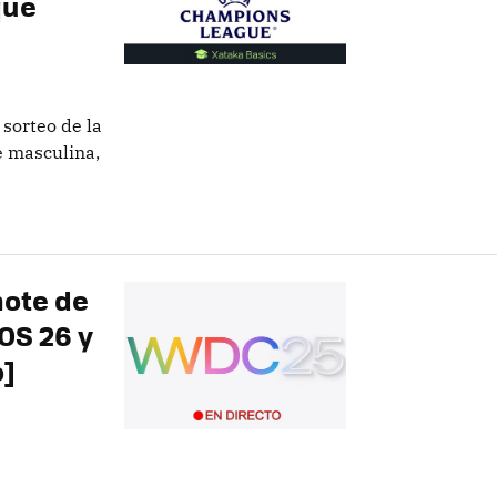
que
 sorteo de la
 masculina,
note de
OS 26 y
o]