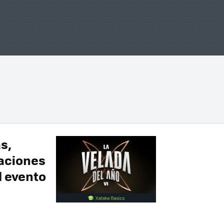
s,
aciones
l evento