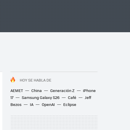
HOY SE HABLA DE
AEMET
China
Generación Z
iPhone
17
Samsung Galaxy S26
Café
Jeff
Bezos
IA
OpenAI
Eclipse