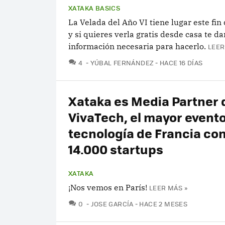
XATAKA BASICS
La Velada del Año VI tiene lugar este fi
y si quieres verla gratis desde casa te d
información necesaria para hacerlo.
LEER
COMENTARIOS
4
YÚBAL FERNÁNDEZ
HACE 16 DÍAS
Xataka es Media Partner 
VivaTech, el mayor event
tecnología de Francia co
14.000 startups
XATAKA
¡Nos vemos en París!
LEER MÁS »
COMENTARIOS
0
JOSE GARCÍA
HACE 2 MESES