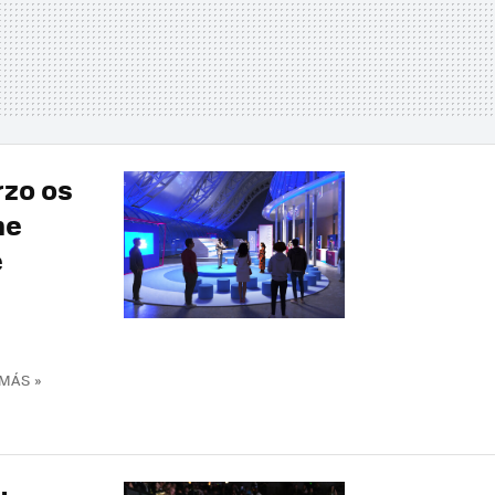
rzo os
me
e
MÁS »