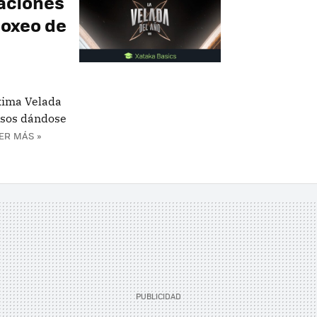
aciones
boxeo de
óxima Velada
osos dándose
ER MÁS »