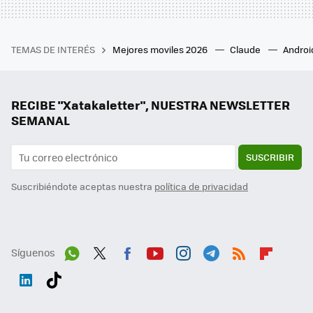
TEMAS DE INTERÉS
Mejores moviles 2026
Claude
Androi
RECIBE "Xatakaletter", NUESTRA NEWSLETTER
SEMANAL
SUSCRIBIR
Suscribiéndote aceptas nuestra
política de privacidad
Síguenos
Wh
Twit
Fac
You
Inst
Tele
RSS
Flip
ats
ter
ebo
tub
agr
gra
boa
Link
Tikt