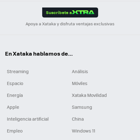
App
ok
e
am
m
rd
edI
ok
Suscríbete a
n
Apoya a Xataka y disfruta ventajas exclusivas
En Xataka hablamos de...
Streaming
Análisis
Espacio
Móviles
Energía
Xataka Movilidad
Apple
Samsung
Inteligencia artificial
China
Empleo
Windows 11