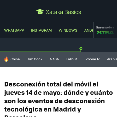
Suscríbete a
WHATSAPP
INSTAGRAM
WINDOWS
ANDROID
TRUC
HOY SE HABLA DE
China
Tim Cook
NASA
Fallout
iPhone 17
Arabi
Desconexión total del móvil el
jueves 14 de mayo: dónde y cuánto
son los eventos de desconexión
tecnológica en Madrid y