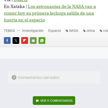
En Xataka |
Los astronautas de la NASA van a
comer hoy su primera lechuga salida de una
huerta en el espacio
TEMAS
Investigación
Espacio
NASA
orina
co
FACEBOOK
TWITTER
FLIPBOARD
E-
WHATSAPP
MAIL
Comentarios cerrados
VER
11 COMENTARIOS