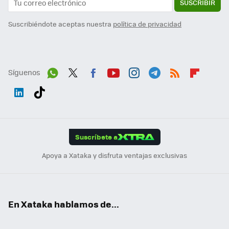
SUSCRIBIR
Suscribiéndote aceptas nuestra
política de privacidad
Síguenos
Wh
Twit
Fac
You
Inst
Tele
RSS
Flip
ats
ter
ebo
tub
agr
gra
boa
Link
Tikt
App
ok
e
am
m
rd
edI
ok
Suscríbete a
n
Apoya a Xataka y disfruta ventajas exclusivas
En Xataka hablamos de...