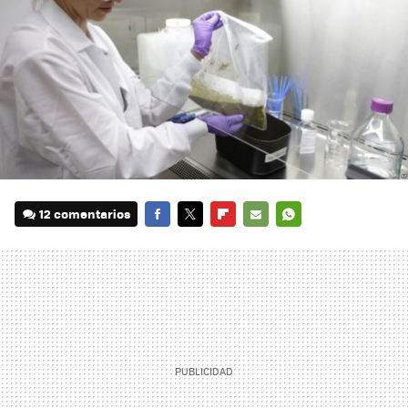
12 comentarios
FACEBOOK
TWITTER
FLIPBOARD
E-
WHATSAPP
MAIL