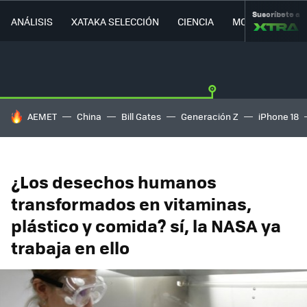
Suscríbete a
ANÁLISIS
XATAKA SELECCIÓN
CIENCIA
MOVILIDAD
HOY SE HABLA DE
AEMET
China
Bill Gates
Generación Z
iPhone 18
¿Los desechos humanos
transformados en vitaminas,
plástico y comida? sí, la NASA ya
trabaja en ello