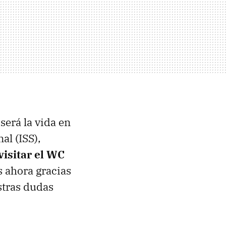
erá la vida en
al (ISS),
visitar el WC
s ahora gracias
stras dudas