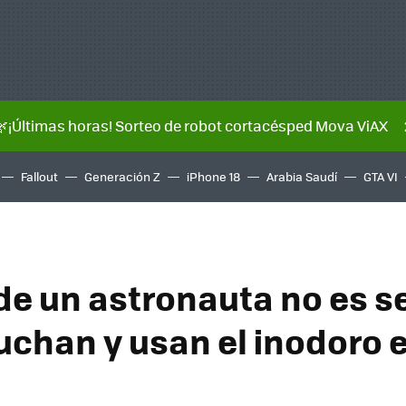
🌿¡Últimas horas! Sorteo de robot cortacésped Mova ViAX
Fallout
Generación Z
iPhone 18
Arabia Saudí
GTA VI
de un astronauta no es se
uchan y usan el inodoro e
o