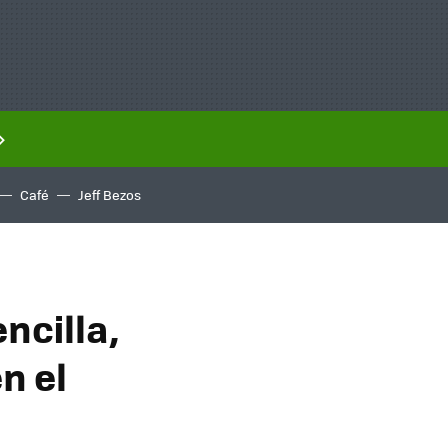
Café
Jeff Bezos
ncilla,
n el