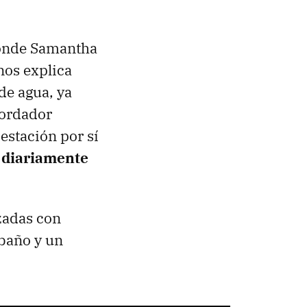
donde Samantha
nos explica
 de agua, ya
bordador
 estación por sí
a diariamente
izadas con
 baño y un