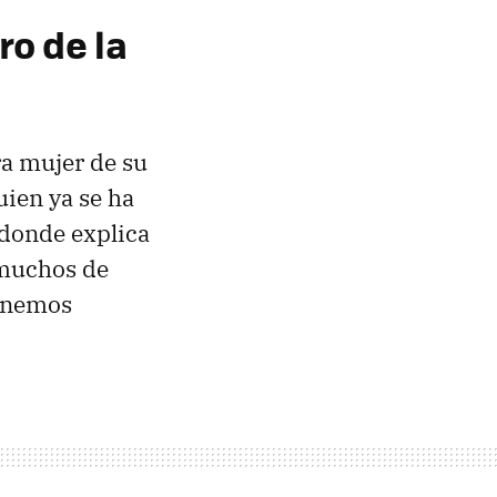
o de la
ra mujer de su
uien ya se ha
 donde explica
a muchos de
tenemos