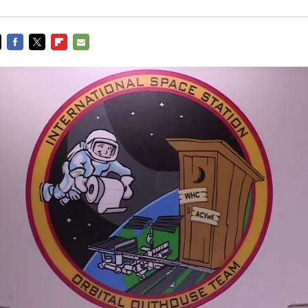
FACEBOOK
TWITTER
FLIPBOARD
E-
MAIL