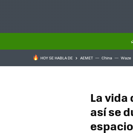
HOY SE HABLA DE
AEMET
China
Waze
La vida 
así se d
espaci