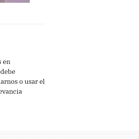
s en
 debe
arnos o usar el
levancia