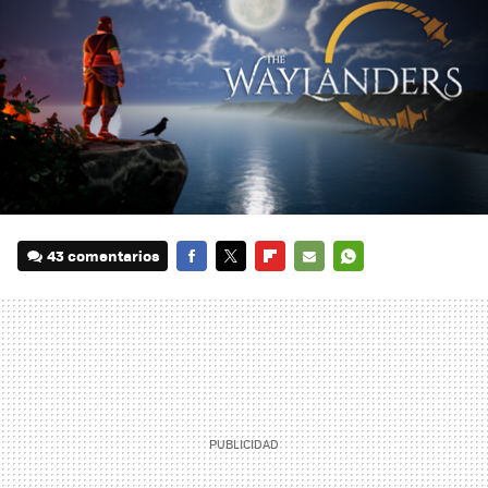
43 comentarios
FACEBOOK
TWITTER
FLIPBOARD
E-
WHATSAPP
MAIL