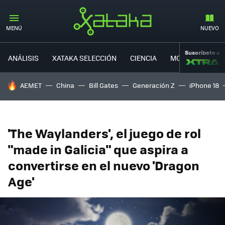
MENÚ
NUEVO
Suscríbete a
ANÁLISIS
XATAKA SELECCIÓN
CIENCIA
MOVILIDAD
HOY SE HABLA DE
AEMET
China
Bill Gates
Generación Z
iPhone 18
'The Waylanders', el juego de rol
"made in Galicia" que aspira a
convertirse en el nuevo 'Dragon
Age'