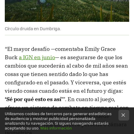
Círculo druida en Dumbriga.
“El mayor desafío —comentaba Emily Grace
Buck
a IGN en junio
— es asegurarse de que los
cambios que sucederán al cabo de mil años sean
cosas que tienen sentido dado lo que has
configurado en el pasado. Y viceversa, que estés
viendo cosas cuando estás en el futuro y digas:
‘Sé por qué esto es así’
”. En cuanto al juego,
ofrece un sistema de combate en tiempo real con
Utilizamos cookies de terceros para generar estadísticas
opción de pausa táctica. El usuario puede
de audiencia y mostrar publicidad personalizada
analizando tu navegación. Si sigues navegando estarás
escoger entre vista en tercera persona o cámara
aceptando su uso.
Más información
isométrica.