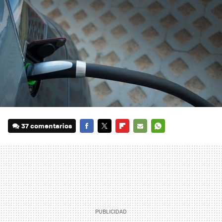
37 comentarios
FACEBOOK
TWITTER
FLIPBOARD
E-
WHATSAPP
MAIL