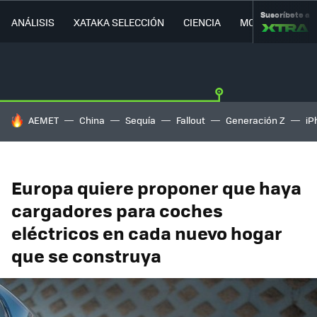
Suscríbete a
ANÁLISIS
XATAKA SELECCIÓN
CIENCIA
MOVILIDAD
HOY SE HABLA DE
AEMET
China
Sequía
Fallout
Generación Z
iP
Europa quiere proponer que haya
cargadores para coches
eléctricos en cada nuevo hogar
que se construya