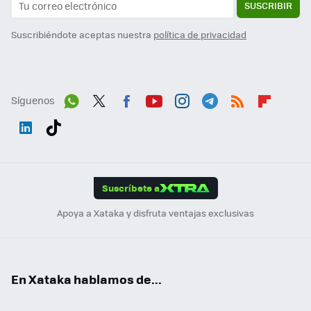
SUSCRIBIR
Suscribiéndote aceptas nuestra
política de privacidad
Síguenos
Wh
Twit
Fac
You
Inst
Tele
RSS
Flip
ats
ter
ebo
tub
agr
gra
boa
Link
Tikt
App
ok
e
am
m
rd
edI
ok
Suscríbete a
n
Apoya a Xataka y disfruta ventajas exclusivas
En Xataka hablamos de...