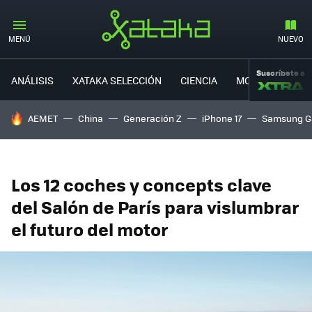
MENÚ
NUEVO
Suscríbete a
ANÁLISIS
XATAKA SELECCIÓN
CIENCIA
MOVILIDAD
HOY SE HABLA DE
AEMET
China
Generación Z
iPhone 17
Samsung G
Los 12 coches y concepts clave
del Salón de París para vislumbrar
el futuro del motor