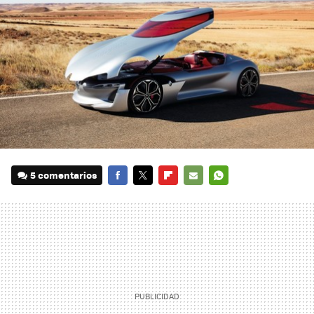
5 comentarios
FACEBOOK
TWITTER
FLIPBOARD
E-
WHATSAPP
MAIL