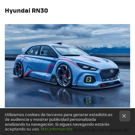
Hyundai RN30
Utilizamos cookies de terceros para generar estadísticas
de audiencia y mostrar publicidad personalizada
Y terminamos con dos últimos coches
analizando tu navegación. Si sigues navegando estarás
aceptando su uso.
Más información
conceptuales que nos han mostrado otro poco de