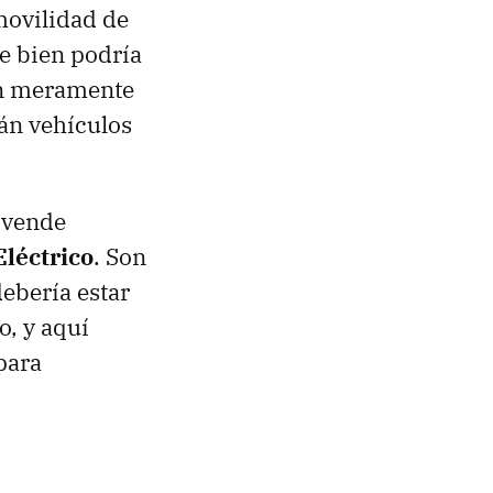
movilidad de
e bien podría
son meramente
rán vehículos
o vende
Eléctrico
. Son
debería estar
o, y aquí
para