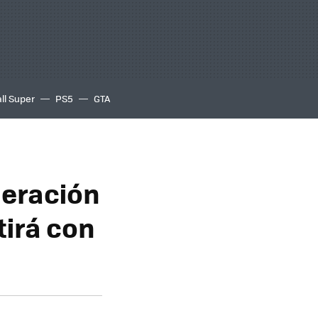
ll Super
PS5
GTA
neración
tirá con