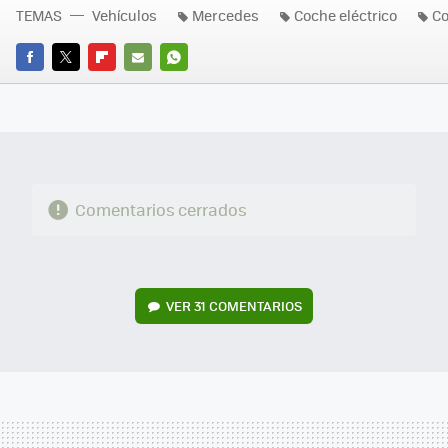
TEMAS
Vehículos
Mercedes
Coche eléctrico
C
FACEBOOK
TWITTER
FLIPBOARD
E-
WHATSAPP
MAIL
Comentarios cerrados
VER
31 COMENTARIOS