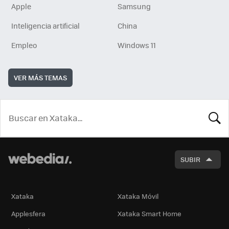
Apple
Samsung
Inteligencia artificial
China
Empleo
Windows 11
VER MÁS TEMAS
BUSCA
SUBIR
Xataka
Xataka Móvil
Applesfera
Xataka Smart Home