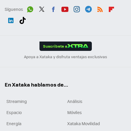
Síguenos
Wh
Twit
Fac
You
Inst
Tele
RSS
Flip
ats
ter
ebo
tub
agr
gra
boa
Link
Tikt
App
ok
e
am
m
rd
edI
ok
Suscríbete a
n
Apoya a Xataka y disfruta ventajas exclusivas
En Xataka hablamos de...
Streaming
Análisis
Espacio
Móviles
Energía
Xataka Movilidad