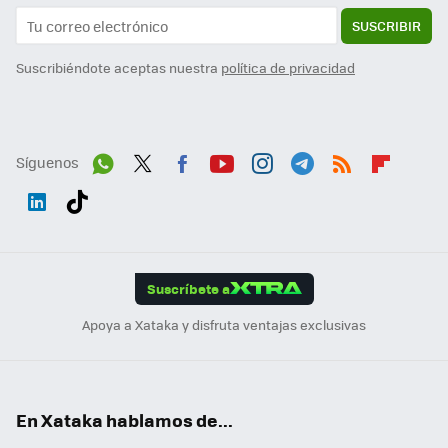
SUSCRIBIR
Suscribiéndote aceptas nuestra
política de privacidad
Síguenos
Wh
Twit
Fac
You
Inst
Tele
RSS
Flip
ats
ter
ebo
tub
agr
gra
boa
Link
Tikt
App
ok
e
am
m
rd
edI
ok
Suscríbete a
n
Apoya a Xataka y disfruta ventajas exclusivas
En Xataka hablamos de...