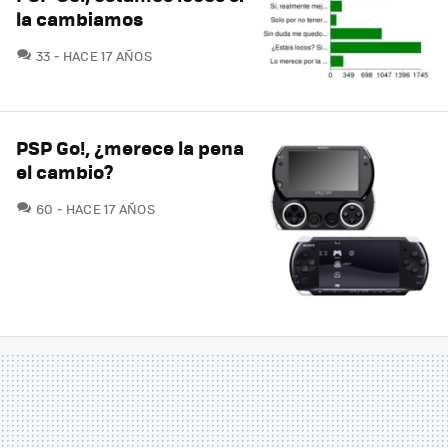
la cambiamos
COMENTARIOS
33
HACE 17 AÑOS
PSP Go!, ¿merece la pena
el cambio?
COMENTARIOS
60
HACE 17 AÑOS