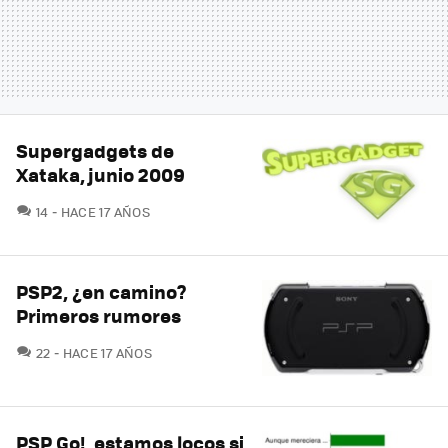
Supergadgets de
Xataka, junio 2009
COMENTARIOS
14
HACE 17 AÑOS
PSP2, ¿en camino?
Primeros rumores
COMENTARIOS
22
HACE 17 AÑOS
PSP Go!, estamos locos si