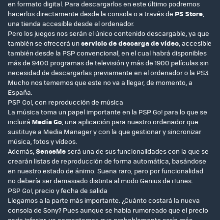
en formato digital. Para descargarlos en este último podremos
hacerlos directamente desde la consola o a través de
PS Store
,
una tienda accesible desde el ordenador.
Pero los juegos nos serán el único contenido descargable, ya que
también se ofrecerá un
servicio de descarga de vídeo
, accesible
también desde la PSP convencional, en el cual habrá disponibles
más de 9400 programas de televisión y más de 1900 películas sin
necesidad de descargarlas previamente en el ordenador o la PS3.
Mucho nos tememos que este no va a llegar, de momento, a
España.
PSP Go!, con reproducción de música
La música toma un papel importante en la PSP Go! para lo que se
incluirá
Media Go
, una aplicación para nuestro ordenador que
sustituye a Media Manager y con la que gestionar y sincronizar
música, fotos y vídeos.
Además,
SenseMe
será una de sus funcionalidades con la que se
crearán listas de reproducción de forma automática, basándose
en nuestro estado de ánimo. Suena raro, pero por funcionalidad
no debería ser demasiado distinta al modo Genius de iTunes.
PSP Go!, precio y fecha de salida
Llegamos a la parte más importante. ¿Cuánto costará la nueva
consola de Sony? Pues aunque se había rumoreado que el precio
sería inferior, ya comentamos que probablemente sería más