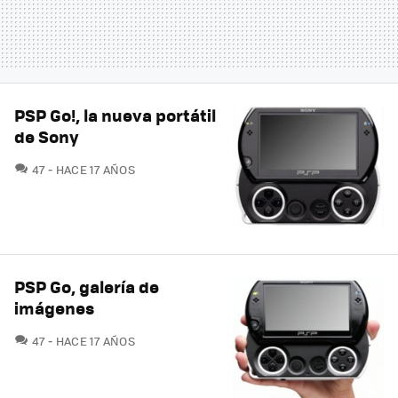
PSP Go!, la nueva portátil
de Sony
COMENTARIOS
47
HACE 17 AÑOS
PSP Go, galería de
imágenes
COMENTARIOS
47
HACE 17 AÑOS