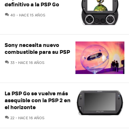
definitivo a la PSP Go
COMENTARIOS
40
HACE 15 AÑOS
Sony necesita nuevo
combustible para su PSP
COMENTARIOS
33
HACE 16 AÑOS
La PSP Go se vuelve más
asequible con la PSP 2 en
el horizonte
COMENTARIOS
22
HACE 16 AÑOS