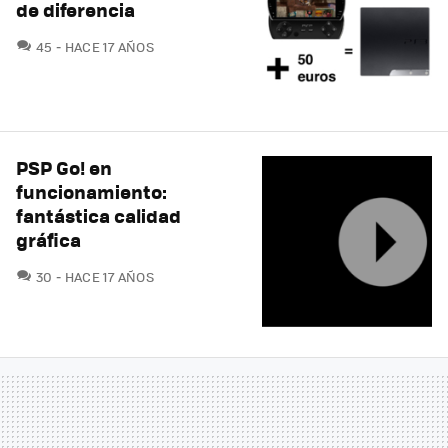
de diferencia
COMENTARIOS
45
HACE 17 AÑOS
PSP Go! en
funcionamiento:
fantástica calidad
gráfica
COMENTARIOS
30
HACE 17 AÑOS