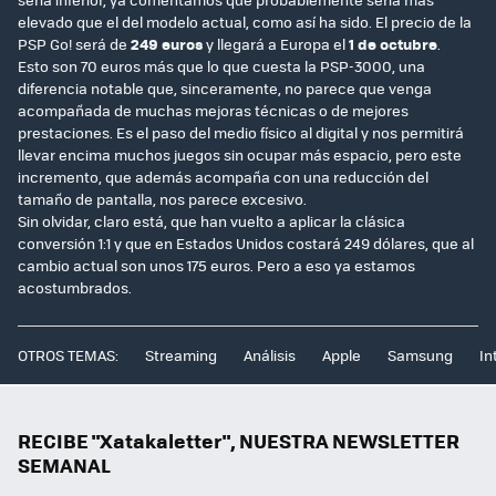
elevado que el del modelo actual, como así ha sido. El precio de la
PSP Go! será de
249 euros
y llegará a Europa el
1 de octubre
.
Esto son 70 euros más que lo que cuesta la PSP-3000, una
diferencia notable que, sinceramente, no parece que venga
acompañada de muchas mejoras técnicas o de mejores
prestaciones. Es el paso del medio físico al digital y nos permitirá
llevar encima muchos juegos sin ocupar más espacio, pero este
incremento, que además acompaña con una reducción del
tamaño de pantalla, nos parece excesivo.
Sin olvidar, claro está, que han vuelto a aplicar la clásica
conversión 1:1 y que en Estados Unidos costará 249 dólares, que al
cambio actual son unos 175 euros. Pero a eso ya estamos
acostumbrados.
OTROS TEMAS:
Streaming
Análisis
Apple
Samsung
In
RECIBE "Xatakaletter", NUESTRA NEWSLETTER
SEMANAL