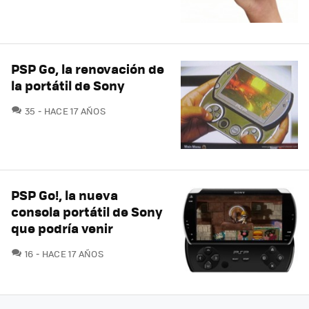
PSP Go, la renovación de
la portátil de Sony
COMENTARIOS
35
HACE 17 AÑOS
PSP Go!, la nueva
consola portátil de Sony
que podría venir
COMENTARIOS
16
HACE 17 AÑOS