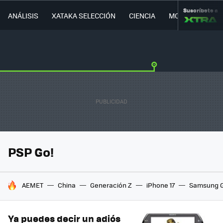
Suscríbete a
ANÁLISIS
XATAKA SELECCIÓN
CIENCIA
MOVILIDAD
PSP Go!
HOY SE HABLA DE
AEMET
China
Generación Z
iPhone 17
Samsung G
Ya puedes decir un adiós