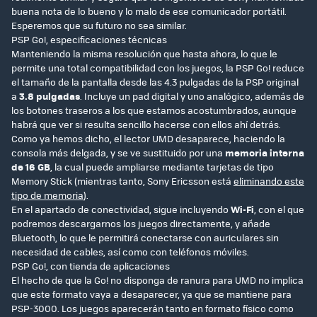
buena nota de lo bueno y lo malo de ese comunicador portátil.
Esperemos que su futuro no sea similar.
PSP Go!, especificaciones técnicas
Manteniendo la misma resolución que hasta ahora, lo que le
permite una total compatibilidad con los juegos, la PSP Go! reduce
el tamaño de la pantalla desde las 4.3 pulgadas de la PSP original
a
3.8 pulgadas
. Incluye un pad digital y uno analógico, además de
los botones traseros a los que estamos acostumbrados, aunque
habrá que ver si resulta sencillo hacerse con ellos ahí detrás.
Como ya hemos dicho, el lector UMD desaparece, haciendo la
consola más delgada, y se ve sustituido por una
memoria interna
de 16 GB
, la cual puede ampliarse mediante tarjetas de tipo
Memory Stick (mientras tanto, Sony Ericsson está
eliminando este
tipo de memoria
).
En el apartado de conectividad, sigue incluyendo
Wi-Fi
, con el que
podremos descargarnos los juegos directamente, y añade
Bluetooth, lo que le permitirá conectarse con auriculares sin
necesidad de cables, así como con teléfonos móviles.
PSP Go!, con tienda de aplicaciones
El hecho de que la Go! no disponga de ranura para UMD no implica
que este formato vaya a desaparecer, ya que se mantiene para
PSP-3000. Los juegos aparecerán tanto en formato físico como