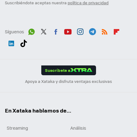
Suscribiéndote aceptas nuestra
política de privacidad
Síguenos
Wh
Twit
Fac
You
Inst
Tele
RSS
Flip
ats
ter
ebo
tub
agr
gra
boa
Link
Tikt
App
ok
e
am
m
rd
edI
ok
Suscríbete a
n
Apoya a Xataka y disfruta ventajas exclusivas
En Xataka hablamos de...
Streaming
Análisis