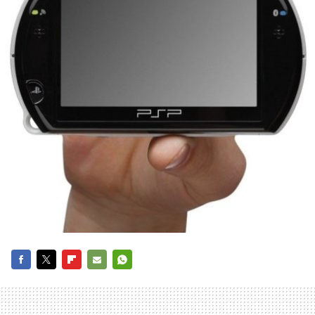
FACEBOOK
TWITTER
FLIPBOARD
E-
WHATSAPP
MAIL