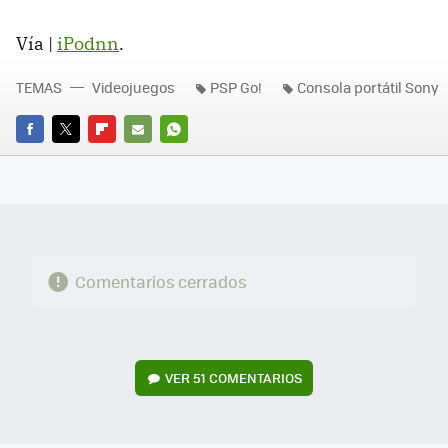
Vía |
iPodnn
.
TEMAS
Videojuegos
PSP Go!
Consola portátil Sony
FACEBOOK
TWITTER
FLIPBOARD
E-
WHATSAPP
MAIL
Comentarios cerrados
VER
51 COMENTARIOS