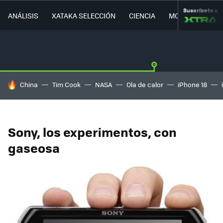
Suscríbete a
ANÁLISIS
XATAKA SELECCIÓN
CIENCIA
MOVILIDAD
HOY SE HABLA DE
China
Tim Cook
NASA
Ola de calor
iPhone 18
Sony, los experimentos, con
gaseosa