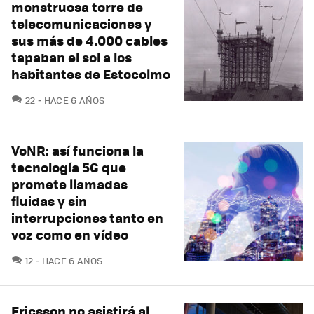
monstruosa torre de
telecomunicaciones y
sus más de 4.000 cables
tapaban el sol a los
habitantes de Estocolmo
COMENTARIOS
22
HACE 6 AÑOS
VoNR: así funciona la
tecnología 5G que
promete llamadas
fluidas y sin
interrupciones tanto en
voz como en vídeo
COMENTARIOS
12
HACE 6 AÑOS
Ericsson no asistirá al