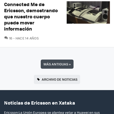
Connected Me de
Ericsson, demostrando
que nuestro cuerpo
puede mover
información
COMENTARIOS
16
HACE 14 AÑOS
MÁS ANTIGUAS
»
ARCHIVO DE NOTICIAS
Noticias de Ericsson en Xataka
Ericsson:La Unión Europea se plantea vetar a Huawei en sus