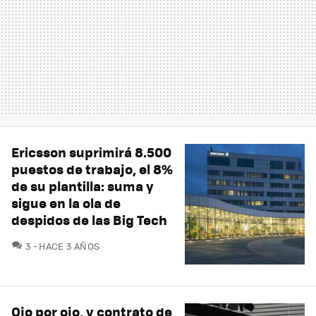
Ericsson suprimirá 8.500
puestos de trabajo, el 8%
de su plantilla: suma y
sigue en la ola de
despidos de las Big Tech
COMENTARIOS
3
HACE 3 AÑOS
Ojo por ojo, y contrato de