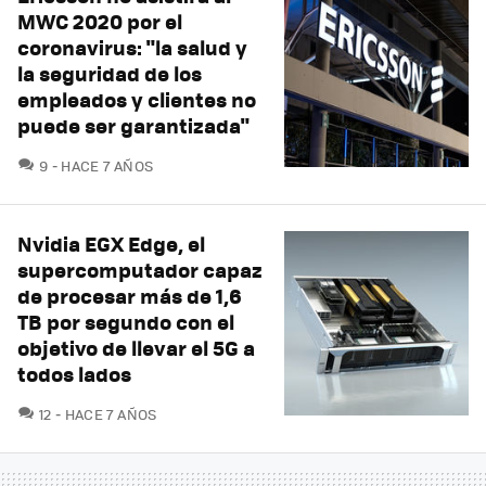
MWC 2020 por el
coronavirus: "la salud y
la seguridad de los
empleados y clientes no
puede ser garantizada"
COMENTARIOS
9
HACE 7 AÑOS
Nvidia EGX Edge, el
supercomputador capaz
de procesar más de 1,6
TB por segundo con el
objetivo de llevar el 5G a
todos lados
COMENTARIOS
12
HACE 7 AÑOS