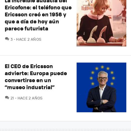
La increíble audacia del
Ericofone: el teléfono que
Ericsson creó en 1956 y
que a día de hoy aún
parece futurista
COMENTARIOS
3
HACE 2 AÑOS
El CEO de Ericsson
advierte: Europa puede
convertirse en un
“museo industrial”
COMENTARIOS
21
HACE 2 AÑOS