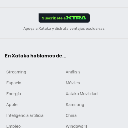
Link
Tikt
App
ok
e
am
m
rd
edI
ok
Suscríbete a
n
Apoya a Xataka y disfruta ventajas exclusivas
En Xataka hablamos de...
Streaming
Análisis
Espacio
Móviles
Energía
Xataka Movilidad
Apple
Samsung
Inteligencia artificial
China
Empleo
Windows 11