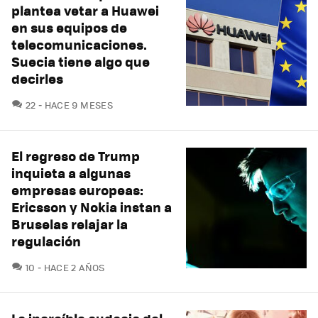
plantea vetar a Huawei
en sus equipos de
telecomunicaciones.
Suecia tiene algo que
decirles
COMENTARIOS
22
HACE 9 MESES
El regreso de Trump
inquieta a algunas
empresas europeas:
Ericsson y Nokia instan a
Bruselas relajar la
regulación
COMENTARIOS
10
HACE 2 AÑOS