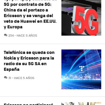
5G por contrato de 5G:
China da el portazo a
Ericsson y se venga del
veto de Huawei en EE.UU.
y Europa
COMENTARIOS
234
HACE 5 AÑOS
Telefónica se queda con
Nokia y Ericsson para la
radio de su 5G SA en
España
COMENTARIOS
31
HACE 5 AÑOS
Ericsson no participará