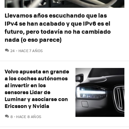
Llevamos años escuchando que las
IPv4 se han acabado y que IPv6 es el
futuro, pero todavía no ha cambiado
nada (o eso parece)
COMENTARIOS
24
HACE 7 AÑOS
Volvo apuesta en grande
a los coches autónomos
al invertir en los
sensores Lidar de
Luminar y asociarse con
Ericsson y Nvidia
COMENTARIOS
8
HACE 8 AÑOS