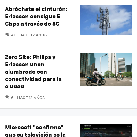
Abróchate el cinturón:
Ericsson consigue 5
Gbps a través de 5G
COMENTARIOS
47
HACE 12 AÑOS
Zero Site: Philips y
Ericsson unen
alumbrado con
conectividad para la
ciudad
COMENTARIOS
6
HACE 12 AÑOS
Microsoft "confirma"
que su televisión es la