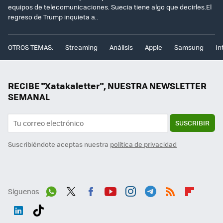
equipos de telecomunicaciones. Suecia tiene algo que decirles.El
regreso de Trump inquieta a..
OTROS TEMAS:
Streaming
Análisis
Apple
Samsung
In
RECIBE "Xatakaletter", NUESTRA NEWSLETTER
SEMANAL
SUSCRIBIR
Suscribiéndote aceptas nuestra
política de privacidad
Síguenos
Wh
Twit
Fac
You
Inst
Tele
RSS
Flip
ats
ter
ebo
tub
agr
gra
boa