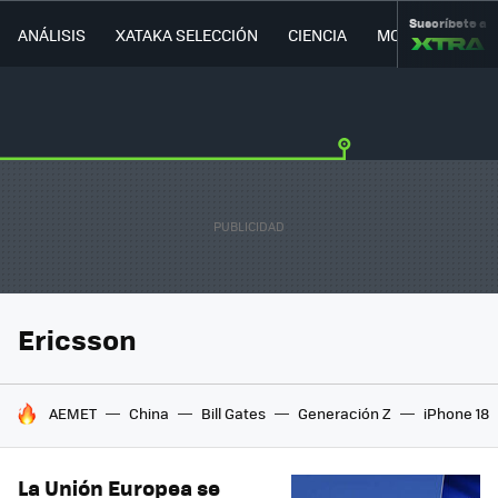
Suscríbete a
ANÁLISIS
XATAKA SELECCIÓN
CIENCIA
MOVILIDAD
Ericsson
HOY SE HABLA DE
AEMET
China
Bill Gates
Generación Z
iPhone 18
La Unión Europea se