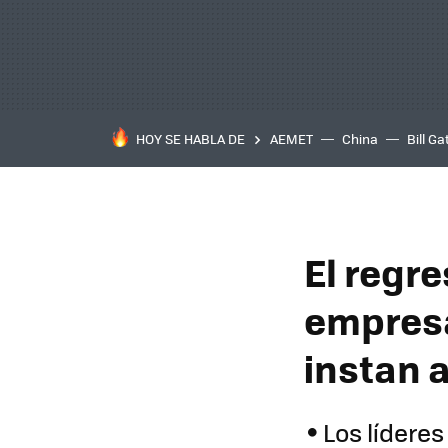
HOY SE HABLA DE
AEMET
China
Bill Ga
El regr
empresa
instan a
Los lídere