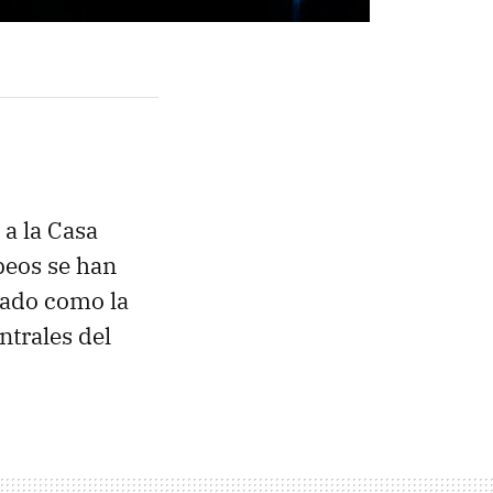
a la Casa
peos se han
zado como la
ntrales del