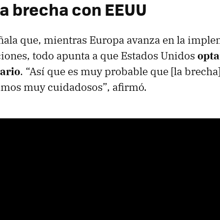
la brecha con EEUU
eñala que, mientras Europa avanza en la impl
ciones, todo apunta a que Estados Unidos
opta
ario
. “Así que es muy probable que [la brecha
mos muy cuidadosos”, afirmó.