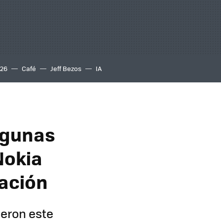
S26
Café
Jeff Bezos
IA
algunas
Nokia
lación
ieron este