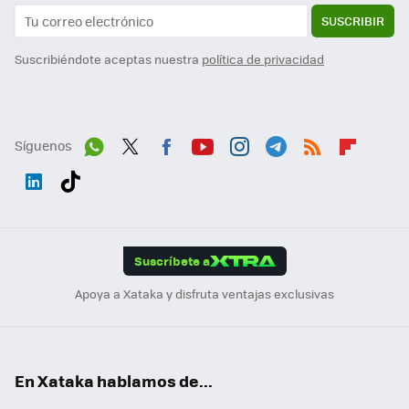
SUSCRIBIR
Suscribiéndote aceptas nuestra
política de privacidad
Síguenos
Wh
Twit
Fac
You
Inst
Tele
RSS
Flip
ats
ter
ebo
tub
agr
gra
boa
Link
Tikt
App
ok
e
am
m
rd
edI
ok
Suscríbete a
n
Apoya a Xataka y disfruta ventajas exclusivas
En Xataka hablamos de...