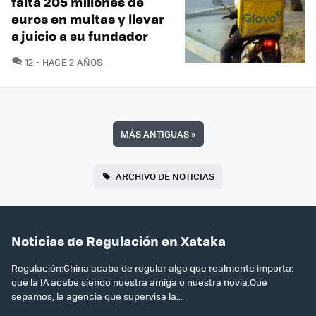
falta 205 millones de
euros en multas y llevar
a juicio a su fundador
COMENTARIOS
12
HACE 2 AÑOS
MÁS ANTIGUAS
»
ARCHIVO DE NOTICIAS
Noticias de Regulación en Xataka
Regulación:China acaba de regular algo que realmente importa:
que la IA acabe siendo nuestra amiga o nuestra novia.Que
sepamos, la agencia que supervisa la...