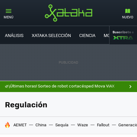
MENÚ
NUEVO
Suscríbete a
ANÁLISIS
XATAKA SELECCIÓN
CIENCIA
MOVILIDAD
🌿¡Últimas horas! Sorteo de robot cortacésped Mova ViAX
Regulación
HOY SE HABLA DE
AEMET
China
Sequía
Waze
Fallout
Generaci