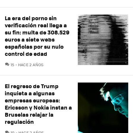
La era del porno sin
verificación real llega a
su fin: multa de 308.529
euros a siete webs
españolas por su nulo
control de edad
COMENTARIOS
15
HACE 2 AÑOS
El regreso de Trump
inquieta a algunas
empresas europeas:
Ericsson y Nokia instan a
Bruselas relajar la
regulación
COMENTARIOS
10
HACE 2 AÑOS