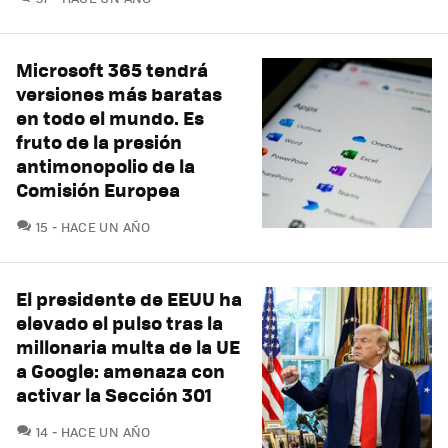
Microsoft 365 tendrá
versiones más baratas
en todo el mundo. Es
fruto de la presión
antimonopolio de la
Comisión Europea
COMENTARIOS
15
HACE UN AÑO
El presidente de EEUU ha
elevado el pulso tras la
millonaria multa de la UE
a Google: amenaza con
activar la Sección 301
COMENTARIOS
14
HACE UN AÑO