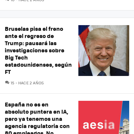
Bruselas pisa el freno
ante el regreso de
Trump: pausará las
investigaciones sobre
Big Tech
estadounidenses, según
FT
COMENTARIOS
15
HACE 2 AÑOS
España no es en
absoluto puntera en IA,
pero ya tenemos una
agencia regulatoria con
80 empleados. No