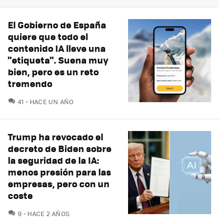
El Gobierno de España
quiere que todo el
contenido IA lleve una
"etiqueta". Suena muy
bien, pero es un reto
tremendo
COMENTARIOS
41
HACE UN AÑO
Trump ha revocado el
decreto de Biden sobre
la seguridad de la IA:
menos presión para las
empresas, pero con un
coste
COMENTARIOS
9
HACE 2 AÑOS