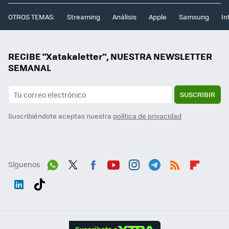
OTROS TEMAS:
Streaming
Análisis
Apple
Samsung
In
RECIBE "Xatakaletter", NUESTRA NEWSLETTER
SEMANAL
SUSCRIBIR
Suscribiéndote aceptas nuestra
política de privacidad
Síguenos
Wh
Twit
Fac
You
Inst
Tele
RSS
Flip
ats
ter
ebo
tub
agr
gra
boa
Link
Tikt
App
ok
e
am
m
rd
edI
ok
Suscríbete a