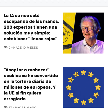
La IA se nos está
escapando de las manos.
200 expertos tienen una
solución muy simple:
establecer "líneas rojas"
COMENTARIOS
2
HACE 10 MESES
"Aceptar o rechazar"
cookies se ha convertido
en la tortura diaria de
millones de europeos. Y
la UE al fin quiere
arreglarlo
COMENTARIOS
37
HACE UN AÑO