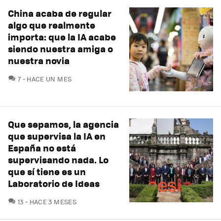
China acaba de regular
algo que realmente
importa: que la IA acabe
siendo nuestra amiga o
nuestra novia
COMENTARIOS
7
HACE UN MES
Que sepamos, la agencia
que supervisa la IA en
España no está
supervisando nada. Lo
que sí tiene es un
Laboratorio de Ideas
COMENTARIOS
13
HACE 3 MESES