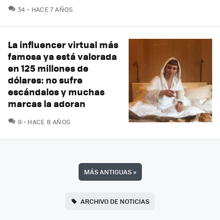
COMENTARIOS
34
HACE 7 AÑOS
La influencer virtual más
famosa ya está valorada
en 125 millones de
dólares: no sufre
escándalos y muchas
marcas la adoran
COMENTARIOS
9
HACE 8 AÑOS
MÁS ANTIGUAS
»
ARCHIVO DE NOTICIAS