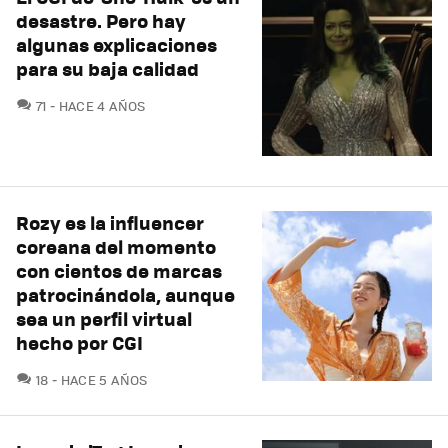
desastre. Pero hay
algunas explicaciones
para su baja calidad
COMENTARIOS
71
HACE 4 AÑOS
Rozy es la influencer
coreana del momento
con cientos de marcas
patrocinándola, aunque
sea un perfil virtual
hecho por CGI
COMENTARIOS
18
HACE 5 AÑOS