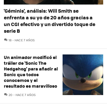
'Géminis', análisis: Will Smith se
enfrenta a su yo de 20 años gracias a
un CGI efectivo y un divertido toque de
serie B
COMENTARIOS
18
HACE 7 AÑOS
Un animador modificó el
tráiler de 'Sonic The
Hedgehog' para añadir al
Sonic que todos
conocemos y el
resultado es maravilloso
COMENTARIOS
20
HACE 7 AÑOS