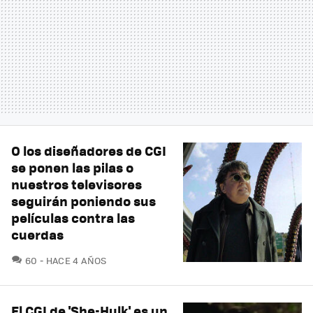
O los diseñadores de CGI
se ponen las pilas o
nuestros televisores
seguirán poniendo sus
películas contra las
cuerdas
COMENTARIOS
60
HACE 4 AÑOS
El CGI de 'She-Hulk' es un