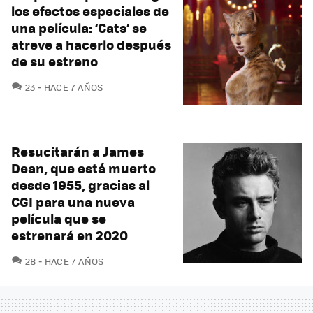
los efectos especiales de
una película: ‘Cats’ se
atreve a hacerlo después
de su estreno
COMENTARIOS
23
HACE 7 AÑOS
Resucitarán a James
Dean, que está muerto
desde 1955, gracias al
CGI para una nueva
película que se
estrenará en 2020
COMENTARIOS
28
HACE 7 AÑOS