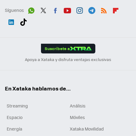
Síguenos
Wh
Twit
Fac
You
Inst
Tele
RSS
Flip
ats
ter
ebo
tub
agr
gra
boa
Link
Tikt
App
ok
e
am
m
rd
edI
ok
Suscríbete a
n
Apoya a Xataka y disfruta ventajas exclusivas
En Xataka hablamos de...
Streaming
Análisis
Espacio
Móviles
Energía
Xataka Movilidad