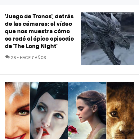
'Juego de Tronos', detrás
de las cámaras: el vídeo
que nos muestra cómo
se rodó el épico episodio
de 'The Long Night'
COMENTARIOS
28
HACE 7 AÑOS