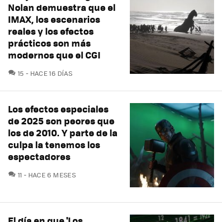
Nolan demuestra que el
IMAX, los escenarios
reales y los efectos
prácticos son más
modernos que el CGI
COMENTARIOS
15
HACE 16 DÍAS
Los efectos especiales
de 2025 son peores que
los de 2010. Y parte de la
culpa la tenemos los
espectadores
COMENTARIOS
11
HACE 6 MESES
El día en que 'Los