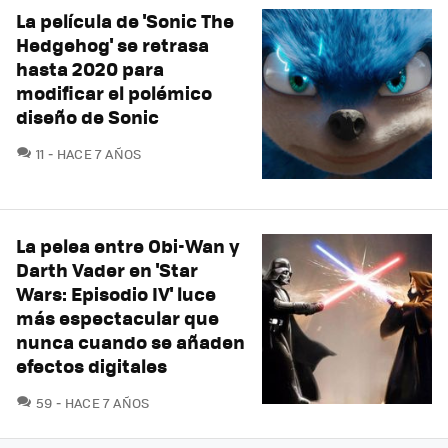
La película de 'Sonic The
Hedgehog' se retrasa
hasta 2020 para
modificar el polémico
diseño de Sonic
COMENTARIOS
11
HACE 7 AÑOS
La pelea entre Obi-Wan y
Darth Vader en 'Star
Wars: Episodio IV' luce
más espectacular que
nunca cuando se añaden
efectos digitales
COMENTARIOS
59
HACE 7 AÑOS