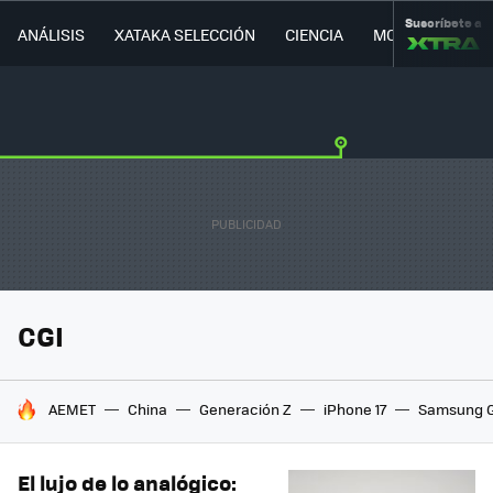
Suscríbete a
ANÁLISIS
XATAKA SELECCIÓN
CIENCIA
MOVILIDAD
CGI
HOY SE HABLA DE
AEMET
China
Generación Z
iPhone 17
Samsung G
El lujo de lo analógico: