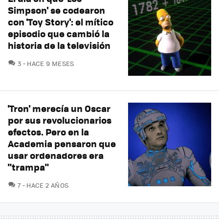
Simpson' se codearon
con 'Toy Story': el mítico
episodio que cambió la
historia de la televisión
COMENTARIOS
3
HACE 9 MESES
'Tron' merecía un Oscar
por sus revolucionarios
efectos. Pero en la
Academia pensaron que
usar ordenadores era
"trampa"
COMENTARIOS
7
HACE 2 AÑOS