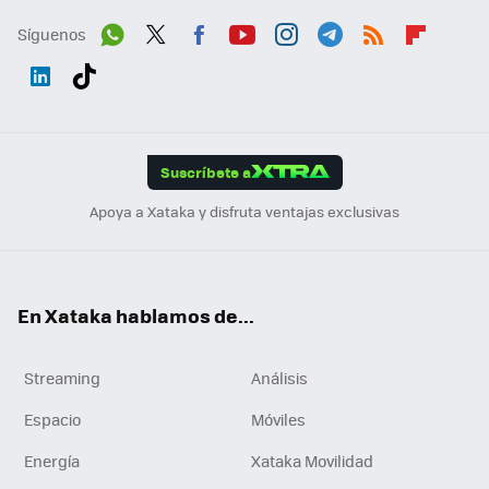
Síguenos
Wh
Twit
Fac
You
Inst
Tele
RSS
Flip
ats
ter
ebo
tub
agr
gra
boa
Link
Tikt
App
ok
e
am
m
rd
edI
ok
Suscríbete a
n
Apoya a Xataka y disfruta ventajas exclusivas
En Xataka hablamos de...
Streaming
Análisis
Espacio
Móviles
Energía
Xataka Movilidad