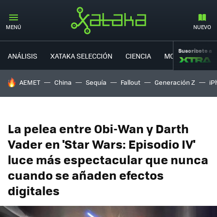
MENÚ
NUEVO
Suscríbete a
ANÁLISIS
XATAKA SELECCIÓN
CIENCIA
MOVILIDAD
HOY SE HABLA DE
AEMET
China
Sequía
Fallout
Generación Z
iP
La pelea entre Obi-Wan y Darth
Vader en 'Star Wars: Episodio IV'
luce más espectacular que nunca
cuando se añaden efectos
digitales