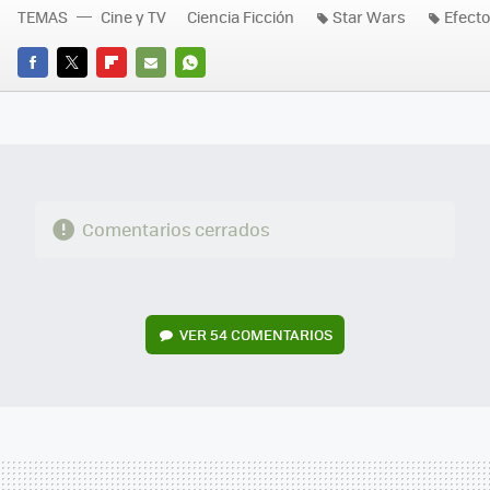
TEMAS
Cine y TV
Ciencia Ficción
Star Wars
Efecto
FACEBOOK
TWITTER
FLIPBOARD
E-
WHATSAPP
MAIL
Comentarios cerrados
VER
54 COMENTARIOS