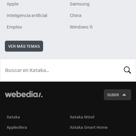
Apple
Samsung
Inteligencia artificial
China
Empleo
Windows 11
VER MÁS TEMAS
BUSCA
SUBIR
Xataka
Xataka Móvil
Applesfera
Xataka Smart Home