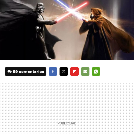
59 comentarios
FACEBOOK
TWITTER
FLIPBOARD
E-
WHATSAPP
MAIL