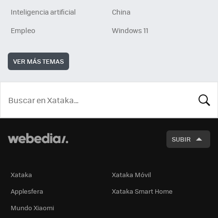
Inteligencia artificial
China
Empleo
Windows 11
VER MÁS TEMAS
BUSCA
SUBIR
Xataka
Xataka Móvil
Applesfera
Xataka Smart Home
Mundo Xiaomi