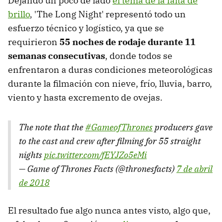
Dejando un poco de lado
el tema de la falta de
brillo
, 'The Long Night' representó todo un
esfuerzo técnico y logístico, ya que se
requirieron
55 noches de rodaje durante 11
semanas consecutivas
, donde todos se
enfrentaron a duras condiciones meteorológicas
durante la filmación con nieve, frío, lluvia, barro,
viento y hasta excremento de ovejas.
The note that the
#GameofThrones
producers gave
to the cast and crew after filming for 55 straight
nights
pic.twitter.com/fEYJZo5eMi
— Game of Thrones Facts (@thronesfacts)
7 de abril
de 2018
El resultado fue algo nunca antes visto, algo que,