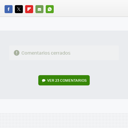
FACEBOOK
TWITTER
FLIPBOARD
E-
WHATSAPP
MAIL
Comentarios cerrados
VER
23 COMENTARIOS