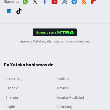
Síguenos
Wh
Twit
Fac
You
Inst
Tele
RSS
Flip
ats
ter
ebo
tub
agr
gra
boa
Link
Tikt
App
ok
e
am
m
rd
edI
ok
Suscríbete a
n
Apoya a Xataka y disfruta ventajas exclusivas
En Xataka hablamos de...
Streaming
Análisis
Espacio
Móviles
Energía
Xataka Movilidad
Apple
Samsung