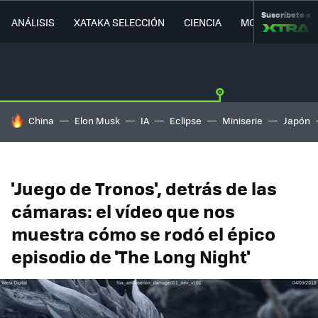
Suscríbete a
ANÁLISIS
XATAKA SELECCIÓN
CIENCIA
MOVILIDAD
HOY SE HABLA DE
China
Elon Musk
IA
Eclipse
Miniserie
Japón
'Juego de Tronos', detrás de las
cámaras: el vídeo que nos
muestra cómo se rodó el épico
episodio de 'The Long Night'