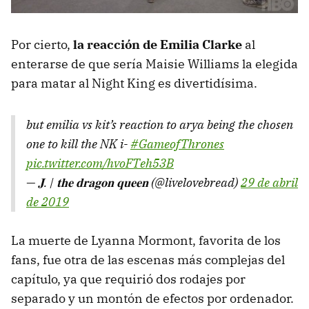
Por cierto,
la reacción de Emilia Clarke
al
enterarse de que sería Maisie Williams la elegida
para matar al Night King es divertidísima.
but emilia vs kit’s reaction to arya being the chosen
one to kill the NK i-
#GameofThrones
pic.twitter.com/hvoFTeh53B
— 𝐉. | 𝐭𝐡𝐞 𝐝𝐫𝐚𝐠𝐨𝐧 𝐪𝐮𝐞𝐞𝐧 (@livelovebread)
29 de abril
de 2019
La muerte de Lyanna Mormont, favorita de los
fans, fue otra de las escenas más complejas del
capítulo, ya que requirió dos rodajes por
separado y un montón de efectos por ordenador.