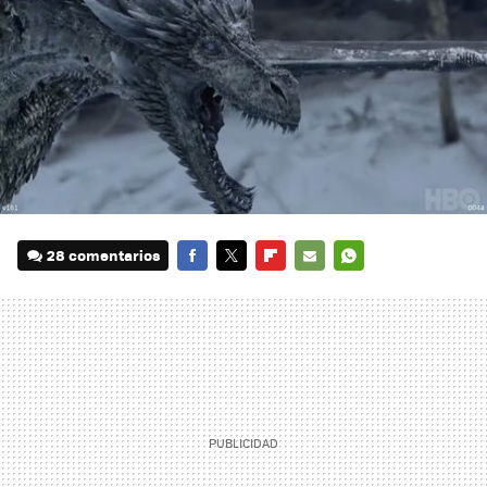
28 comentarios
FACEBOOK
TWITTER
FLIPBOARD
E-
WHATSAPP
MAIL