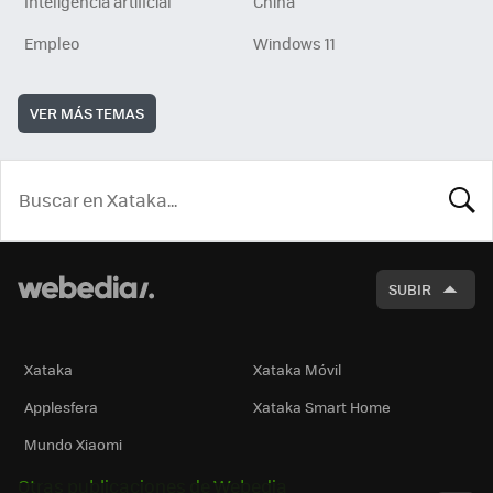
Inteligencia artificial
China
Empleo
Windows 11
VER MÁS TEMAS
BUSCA
SUBIR
Xataka
Xataka Móvil
Applesfera
Xataka Smart Home
Mundo Xiaomi
Otras publicaciones de Webedia