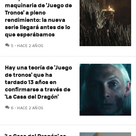
maquinaria de 'Juego de
Tronos' a pleno
rendimiento: la nueva
serie llegará antes de lo
que esperábamos
COMENTARIOS
5
HACE 2 AÑOS
Hay una teoría de 'Juego
de tronos' que ha
tardado 13 años en
confirmarse a través de
'La Casa del Dragón'
COMENTARIOS
6
HACE 2 AÑOS
'La Casa del Dragón' se