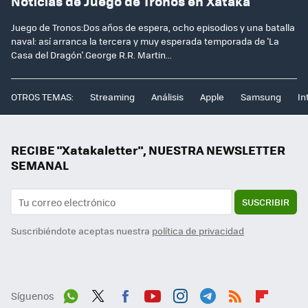
Noticias de Juego de Tronos en Xataka
Juego de Tronos:Dos años de espera, ocho episodios y una batalla
naval: así arranca la tercera y muy esperada temporada de 'La
Casa del Dragón'.George R.R. Martin...
OTROS TEMAS:
Streaming
Análisis
Apple
Samsung
In
RECIBE "Xatakaletter", NUESTRA NEWSLETTER
SEMANAL
SUSCRIBIR
Suscribiéndote aceptas nuestra
política de privacidad
Síguenos