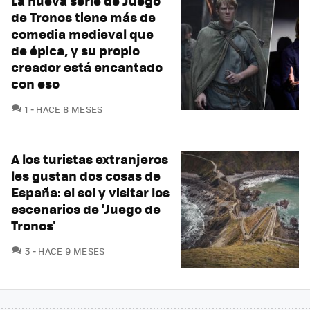
La nueva serie de Juego
de Tronos tiene más de
comedia medieval que
de épica, y su propio
creador está encantado
con eso
COMENTARIOS
1
HACE 8 MESES
A los turistas extranjeros
les gustan dos cosas de
España: el sol y visitar los
escenarios de 'Juego de
Tronos'
COMENTARIOS
3
HACE 9 MESES