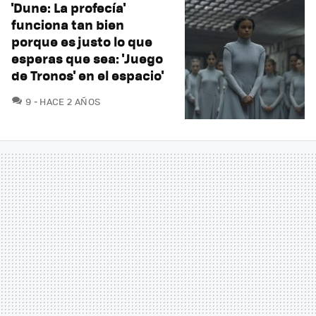
'Dune: La profecía'
funciona tan bien
porque es justo lo que
esperas que sea: 'Juego
de Tronos' en el espacio'
COMENTARIOS
9
HACE 2 AÑOS