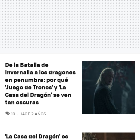
De la Batalla de
Invernalia a los dragones
en penumbra: por qué
'Juego de Tronos' y 'La
Casa del Dragón' se ven
tan oscuras
COMENTARIOS
10
HACE 2 AÑOS
'La Casa del Dragón' es