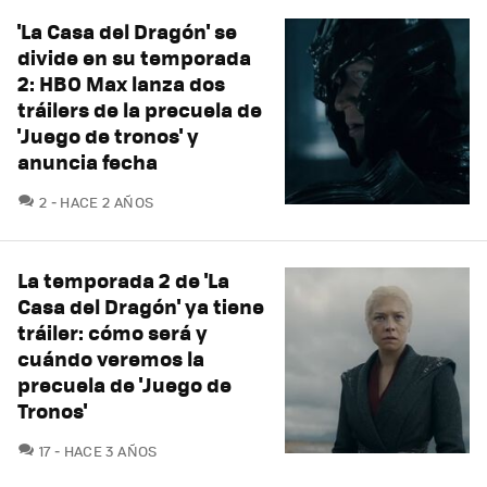
'La Casa del Dragón' se
divide en su temporada
2: HBO Max lanza dos
tráilers de la precuela de
'Juego de tronos' y
anuncia fecha
COMENTARIOS
2
HACE 2 AÑOS
La temporada 2 de 'La
Casa del Dragón' ya tiene
tráiler: cómo será y
cuándo veremos la
precuela de 'Juego de
Tronos'
COMENTARIOS
17
HACE 3 AÑOS