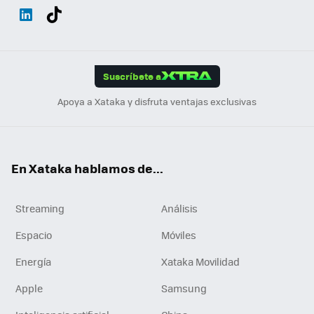
Wh
Twit
Fac
You
Inst
Tele
RSS
Flip
ats
ter
ebo
tub
agr
gra
boa
Link
Tikt
App
ok
e
am
m
rd
edI
ok
Suscríbete a
n
Apoya a Xataka y disfruta ventajas exclusivas
En Xataka hablamos de...
Streaming
Análisis
Espacio
Móviles
Energía
Xataka Movilidad
Apple
Samsung