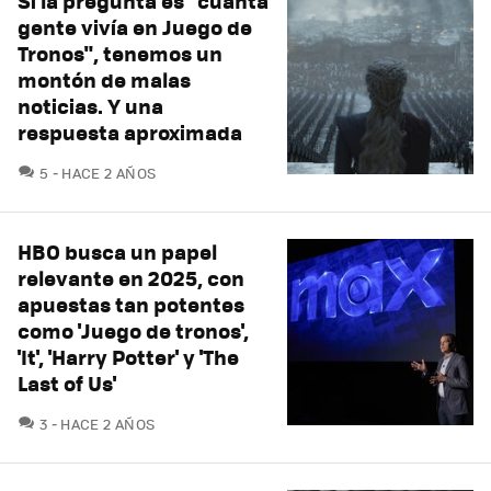
Si la pregunta es "cuánta
gente vivía en Juego de
Tronos", tenemos un
montón de malas
noticias. Y una
respuesta aproximada
COMENTARIOS
5
HACE 2 AÑOS
HBO busca un papel
relevante en 2025, con
apuestas tan potentes
como 'Juego de tronos',
'It', 'Harry Potter' y 'The
Last of Us'
COMENTARIOS
3
HACE 2 AÑOS