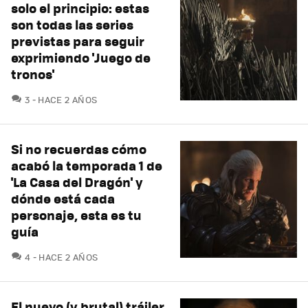
solo el principio: estas
son todas las series
previstas para seguir
exprimiendo 'Juego de
tronos'
COMENTARIOS
3
HACE 2 AÑOS
Si no recuerdas cómo
acabó la temporada 1 de
'La Casa del Dragón' y
dónde está cada
personaje, esta es tu
guía
COMENTARIOS
4
HACE 2 AÑOS
El nuevo (y brutal) tráiler