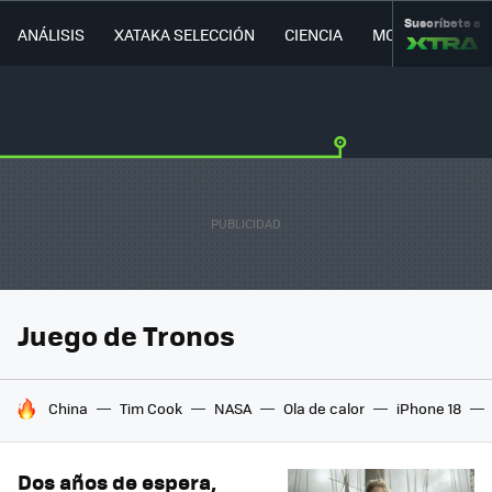
Suscríbete a
ANÁLISIS
XATAKA SELECCIÓN
CIENCIA
MOVILIDAD
Juego de Tronos
HOY SE HABLA DE
China
Tim Cook
NASA
Ola de calor
iPhone 18
Dos años de espera,