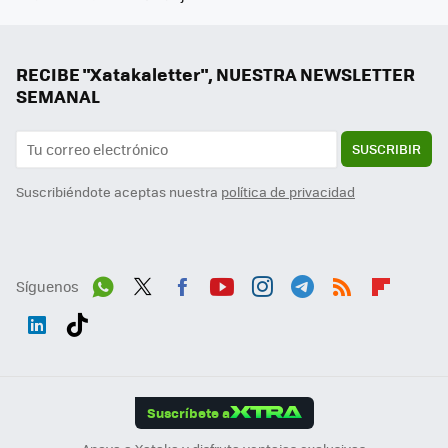
RECIBE "Xatakaletter", NUESTRA NEWSLETTER
SEMANAL
SUSCRIBIR
Suscribiéndote aceptas nuestra
política de privacidad
Síguenos
Wh
Twit
Fac
You
Inst
Tele
RSS
Flip
ats
ter
ebo
tub
agr
gra
boa
Link
Tikt
App
ok
e
am
m
rd
edI
ok
Suscríbete a
n