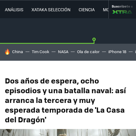
Suscríbete a
ANÁLISIS
XATAKA SELECCIÓN
CIENCIA
MOVILIDAD
HOY SE HABLA DE
China
Tim Cook
NASA
Ola de calor
iPhone 18
Dos años de espera, ocho
episodios y una batalla naval: así
arranca la tercera y muy
esperada temporada de 'La Casa
del Dragón'