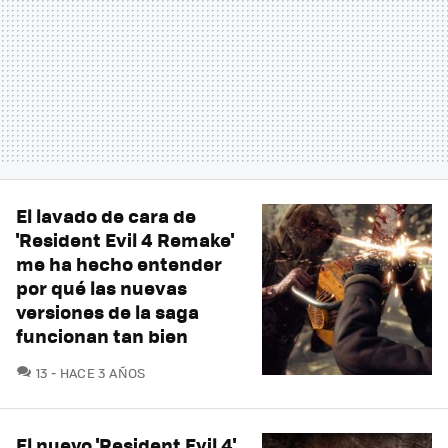
El lavado de cara de
'Resident Evil 4 Remake'
me ha hecho entender
por qué las nuevas
versiones de la saga
funcionan tan bien
COMENTARIOS
13
HACE 3 AÑOS
El nuevo 'Resident Evil 4'