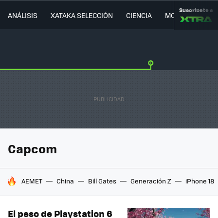
Suscríbete a
ANÁLISIS
XATAKA SELECCIÓN
CIENCIA
MOVILIDAD
Capcom
HOY SE HABLA DE
AEMET
China
Bill Gates
Generación Z
iPhone 18
El peso de Playstation 6