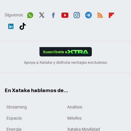
Síguenos
Wh
Twit
Fac
You
Inst
Tele
RSS
Flip
ats
ter
ebo
tub
agr
gra
boa
Link
Tikt
App
ok
e
am
m
rd
edI
ok
Suscríbete a
n
Apoya a Xataka y disfruta ventajas exclusivas
En Xataka hablamos de...
Streaming
Análisis
Espacio
Móviles
Energía
Xataka Movilidad