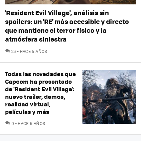
'Resident Evil Village', análisis sin
spoilers: un 'RE' más accesible y directo
que mantiene el terror físico y la
atmósfera siniestra
COMENTARIOS
23
HACE 5 AÑOS
Todas las novedades que
Capcom ha presentado
de 'Resident Evil Village':
nuevo trailer, demos,
realidad virtual,
películas y más
COMENTARIOS
9
HACE 5 AÑOS