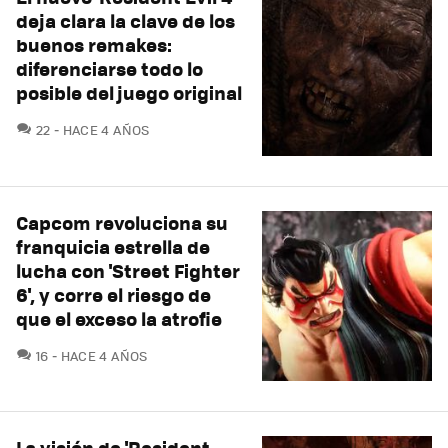
deja clara la clave de los
buenos remakes:
diferenciarse todo lo
posible del juego original
COMENTARIOS
22
HACE 4 AÑOS
Capcom revoluciona su
franquicia estrella de
lucha con 'Street Fighter
6', y corre el riesgo de
que el exceso la atrofie
COMENTARIOS
16
HACE 4 AÑOS
La visión de 'Resident