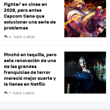
Fighter' en cines en
2026, pero antes
Capcom tiene que
solucionar una serie de
problemas
COMENTARIOS
4
HACE 2 AÑOS
Pinchó en taquilla, pero
esta renovación de una
de las grandes
franquicias de terror
mereció mejor suerte y
la tienes en Netflix
COMENTARIOS
7
HACE 3 AÑOS