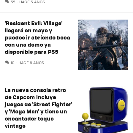
COMENTARIOS
55
HACE 5 AÑOS
'Resident Evil: Village'
llegará en mayo y
puedes ir abriendo boca
con una demo ya
disponible para PS5
COMENTARIOS
10
HACE 6 AÑOS
La nueva consola retro
de Capcom incluye
juegos de 'Street Fighter'
y 'Mega Man' y tiene un
encantador toque
vintage