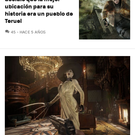
ubicación para su
historia era un pueblo de
Teruel
COMENTARIOS
45
HACE 5 AÑOS