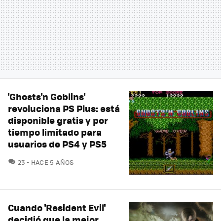
'Ghosts'n Goblins'
revoluciona PS Plus: está
disponible gratis y por
tiempo limitado para
usuarios de PS4 y PS5
COMENTARIOS
23
HACE 5 AÑOS
Cuando 'Resident Evil'
decidió que la mejor