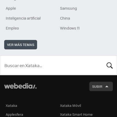
Apple
Samsung
Inteligencia artificial
China
Empleo
Windows 11
VER MÁS TEMAS
BUSCA
SUBIR
Xataka
Xataka Móvil
Applesfera
Xataka Smart Home