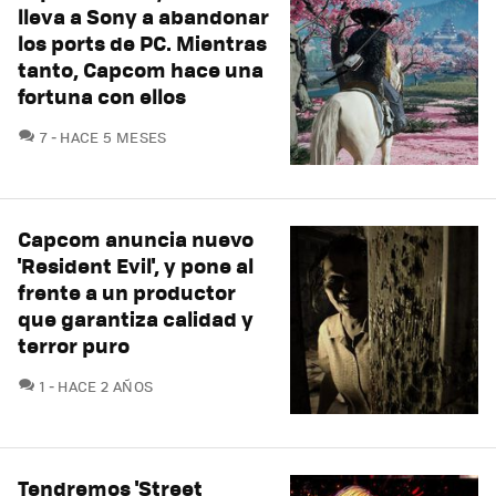
lleva a Sony a abandonar
los ports de PC. Mientras
tanto, Capcom hace una
fortuna con ellos
COMENTARIOS
7
HACE 5 MESES
Capcom anuncia nuevo
'Resident Evil', y pone al
frente a un productor
que garantiza calidad y
terror puro
COMENTARIOS
1
HACE 2 AÑOS
Tendremos 'Street