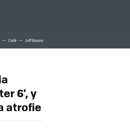
Café
Jeff Bezos
ia
er 6', y
a atrofie