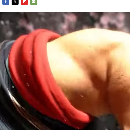
FACEBOOK
TWITTER
FLIPBOARD
E-
MAIL