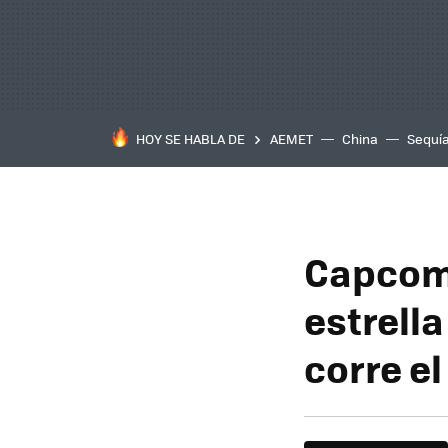
HOY SE HABLA DE
AEMET
China
Sequí
Capcom 
estrella
corre el