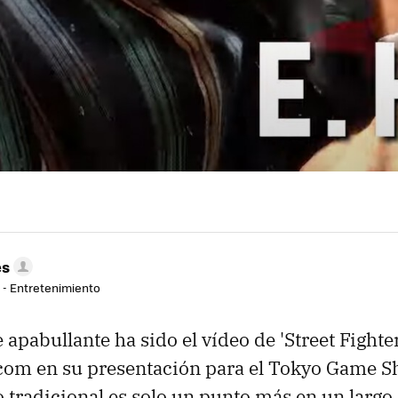
es
r - Entretenimiento
apabullante ha sido el vídeo de 'Street Fighte
om en su presentación para el Tokyo Game Sh
 tradicional es solo un punto más en un larg