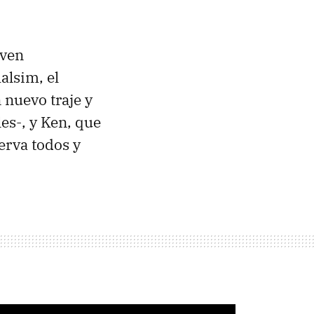
lven
alsim, el
 nuevo traje y
es-, y Ken, que
erva todos y