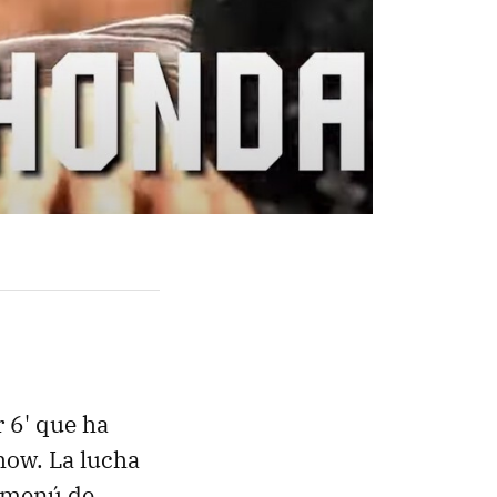
r 6' que ha
ow. La lucha
o menú de