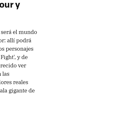
our y
r será el mundo
r: allí podrá
os personajes
Fight', y de
recido ver
 las
ores reales
ala gigante de