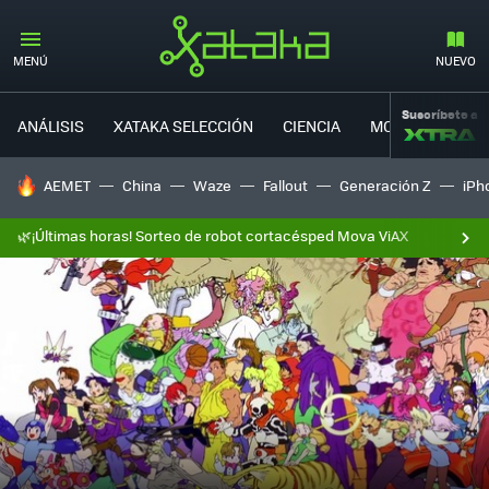
MENÚ
NUEVO
Suscríbete a
ANÁLISIS
XATAKA SELECCIÓN
CIENCIA
MOVILIDAD
HOY SE HABLA DE
AEMET
China
Waze
Fallout
Generación Z
iPh
🌿¡Últimas horas! Sorteo de robot cortacésped Mova ViAX