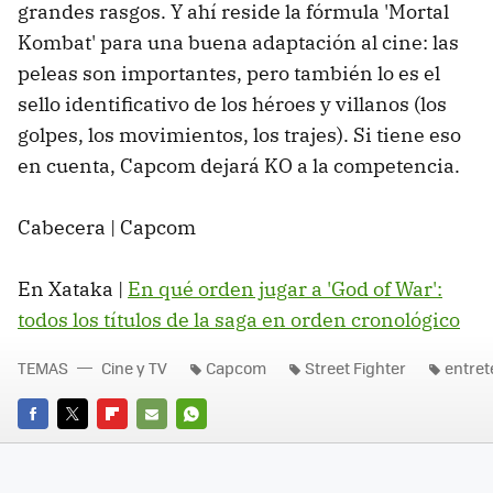
grandes rasgos. Y ahí reside la fórmula 'Mortal
Kombat' para una buena adaptación al cine: las
peleas son importantes, pero también lo es el
sello identificativo de los héroes y villanos (los
golpes, los movimientos, los trajes). Si tiene eso
en cuenta, Capcom dejará KO a la competencia.
Cabecera | Capcom
En Xataka |
En qué orden jugar a 'God of War':
todos los títulos de la saga en orden cronológico
TEMAS
Cine y TV
Capcom
Street Fighter
entret
FACEBOOK
TWITTER
FLIPBOARD
E-
WHATSAPP
MAIL