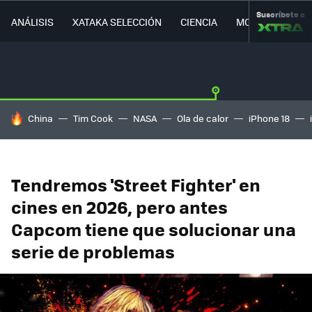
Suscríbete a
ANÁLISIS
XATAKA SELECCIÓN
CIENCIA
MOVILIDAD
HOY SE HABLA DE
China
Tim Cook
NASA
Ola de calor
iPhone 18
Tendremos 'Street Fighter' en
cines en 2026, pero antes
Capcom tiene que solucionar una
serie de problemas