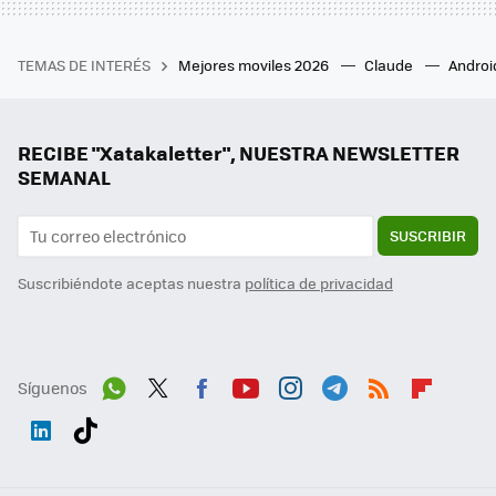
TEMAS DE INTERÉS
Mejores moviles 2026
Claude
Androi
RECIBE "Xatakaletter", NUESTRA NEWSLETTER
SEMANAL
SUSCRIBIR
Suscribiéndote aceptas nuestra
política de privacidad
Síguenos
Wh
Twit
Fac
You
Inst
Tele
RSS
Flip
ats
ter
ebo
tub
agr
gra
boa
Link
Tikt
App
ok
e
am
m
rd