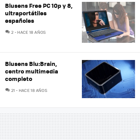
Blusens Free PC 10p y 8,
ultraportátiles
españoles
COMENTARIOS
2
HACE 18 AÑOS
Blusens Blu:Brain,
centro multimedia
completo
COMENTARIOS
21
HACE 18 AÑOS