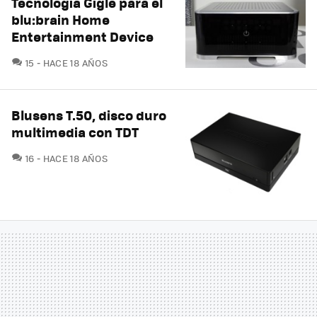
Tecnología Gigle para el
blu:brain Home
Entertainment Device
COMENTARIOS
15
HACE 18 AÑOS
Blusens T.50, disco duro
multimedia con TDT
COMENTARIOS
16
HACE 18 AÑOS