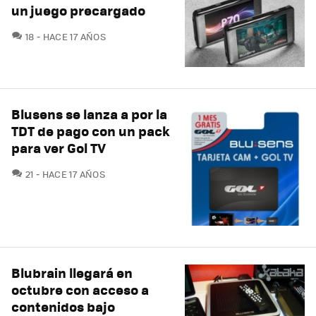
un juego precargado
COMENTARIOS
18
HACE 17 AÑOS
Blusens se lanza a por la
TDT de pago con un pack
para ver Gol TV
COMENTARIOS
21
HACE 17 AÑOS
Blubrain llegará en
octubre con acceso a
contenidos bajo