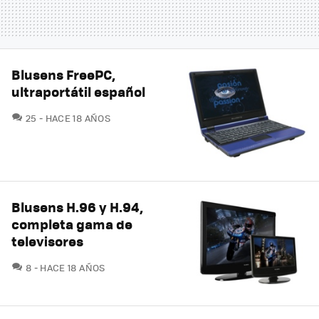
Blusens FreePC,
ultraportátil español
COMENTARIOS
25
HACE 18 AÑOS
Blusens H.96 y H.94,
completa gama de
televisores
COMENTARIOS
8
HACE 18 AÑOS