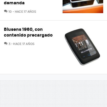
demanda
COMENTARIOS
10
HACE 17 AÑOS
Blusens 1960, con
contenido precargado
COMENTARIOS
3
HACE 17 AÑOS