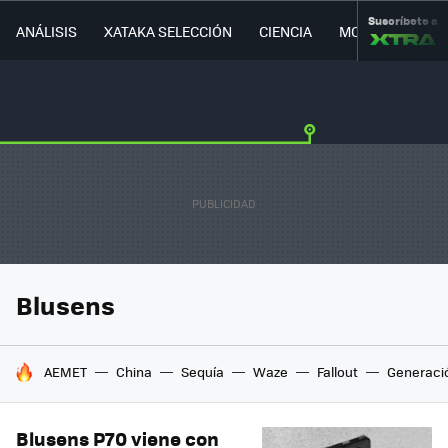
Suscríbete a
ANÁLISIS
XATAKA SELECCIÓN
CIENCIA
MOVILIDAD
Blusens
HOY SE HABLA DE
AEMET
China
Sequía
Waze
Fallout
Generaci
Blusens P70 viene con