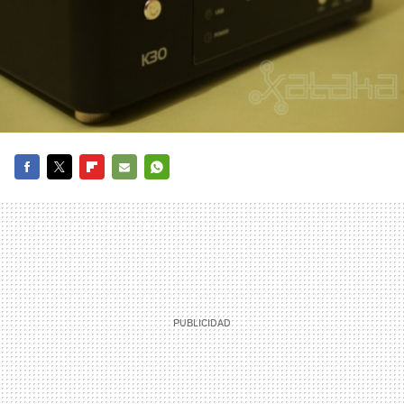
FACEBOOK
TWITTER
FLIPBOARD
E-
WHATSAPP
MAIL