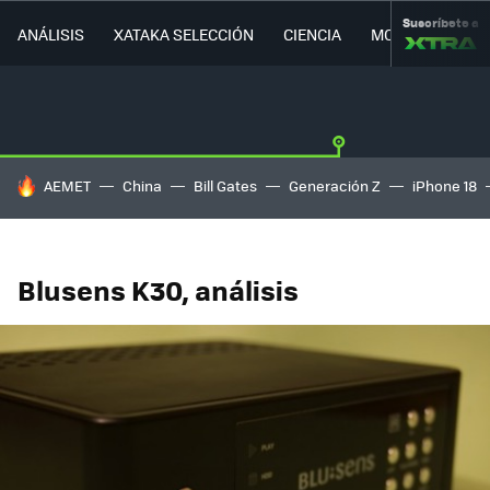
Suscríbete a
ANÁLISIS
XATAKA SELECCIÓN
CIENCIA
MOVILIDAD
HOY SE HABLA DE
AEMET
China
Bill Gates
Generación Z
iPhone 18
Blusens K30, análisis