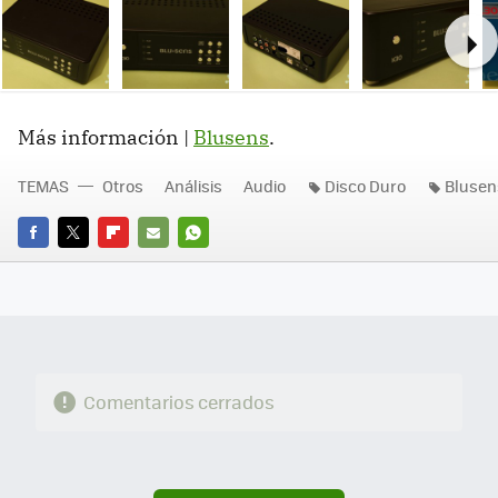
Ne
Más información |
Blusens
.
TEMAS
Otros
Análisis
Audio
Disco Duro
Blusen
FACEBOOK
TWITTER
FLIPBOARD
E-
WHATSAPP
MAIL
Comentarios cerrados