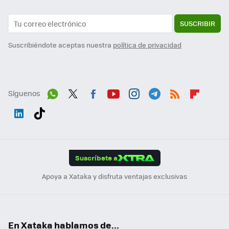
SUSCRIBIR
Suscribiéndote aceptas nuestra
política de privacidad
Síguenos
Wh
Twit
Fac
You
Inst
Tele
RSS
Flip
ats
ter
ebo
tub
agr
gra
boa
Link
Tikt
App
ok
e
am
m
rd
edI
ok
Suscríbete a
n
Apoya a Xataka y disfruta ventajas exclusivas
En Xataka hablamos de...