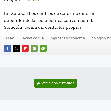
En Xataka | Los centros de datos no quieren
depender de la red eléctrica convencional.
Solución: construir centrales propias
TEMAS
Robótica e IA
Empresas y economía
Ecología y n
FACEBOOK
TWITTER
FLIPBOARD
E-
WHATSAPP
MAIL
VER
5 COMENTARIOS