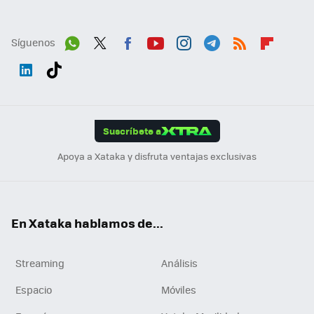
Síguenos
Wh
Twit
Fac
You
Inst
Tele
RSS
Flip
ats
ter
ebo
tub
agr
gra
boa
Link
Tikt
App
ok
e
am
m
rd
edI
ok
Suscríbete a
n
Apoya a Xataka y disfruta ventajas exclusivas
En Xataka hablamos de...
Streaming
Análisis
Espacio
Móviles