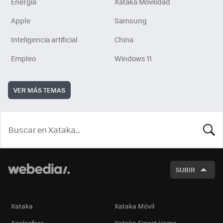
Energía
Xataka Movilidad
Apple
Samsung
Inteligencia artificial
China
Empleo
Windows 11
VER MÁS TEMAS
BUSCA
SUBIR
Xataka
Xataka Móvil
Applesfera
Xataka Smart Home