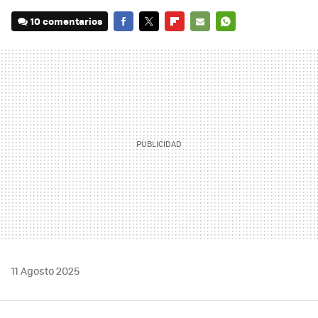
10 comentarios
FACEBOOK
TWITTER
FLIPBOARD
E-
WHATSAPP
MAIL
11 Agosto 2025