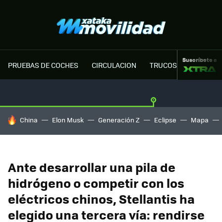
Suscríbete a
PRUEBAS DE COCHES
CIRCULACION
TRUCOS MOTOR
HOY SE HABLA DE
China
Elon Musk
Generación Z
Eclipse
Mapa
Ante desarrollar una pila de
hidrógeno o competir con los
eléctricos chinos, Stellantis ha
elegido una tercera vía: rendirse