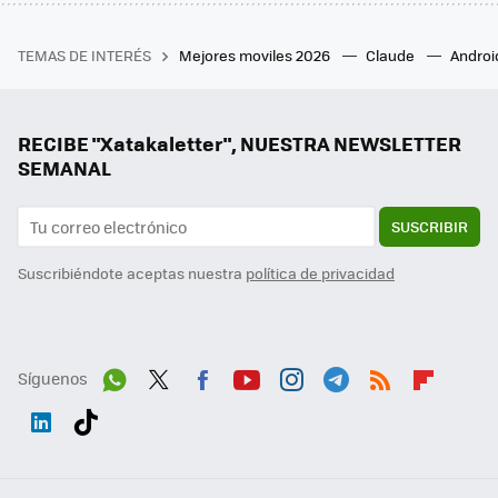
TEMAS DE INTERÉS
Mejores moviles 2026
Claude
Androi
RECIBE "Xatakaletter", NUESTRA NEWSLETTER
SEMANAL
SUSCRIBIR
Suscribiéndote aceptas nuestra
política de privacidad
Síguenos
Wh
Twit
Fac
You
Inst
Tele
RSS
Flip
ats
ter
ebo
tub
agr
gra
boa
Link
Tikt
App
ok
e
am
m
rd
edI
ok