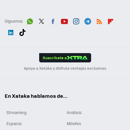
Síguenos
Wh
Twit
Fac
You
Inst
Tele
RSS
Flip
ats
ter
ebo
tub
agr
gra
boa
Link
Tikt
App
ok
e
am
m
rd
edI
ok
Suscríbete a
n
Apoya a Xataka y disfruta ventajas exclusivas
En Xataka hablamos de...
Streaming
Análisis
Espacio
Móviles