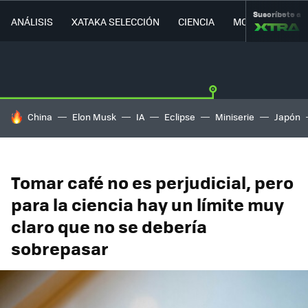
Suscríbete a
ANÁLISIS
XATAKA SELECCIÓN
CIENCIA
MOVILIDAD
HOY SE HABLA DE
China
Elon Musk
IA
Eclipse
Miniserie
Japón
Tomar café no es perjudicial, pero
para la ciencia hay un límite muy
claro que no se debería
sobrepasar