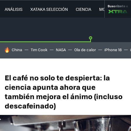
Suscríbete a
ANÁLISIS
XATAKA SELECCIÓN
CIENCIA
MOVILIDAD
HOY SE HABLA DE
China
Tim Cook
NASA
Ola de calor
iPhone 18
El café no solo te despierta: la
ciencia apunta ahora que
también mejora el ánimo (incluso
descafeinado)