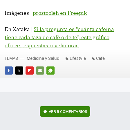
Imágenes |
prostooleh en Freepik
En Xataka |
Si la pregunta es "cuánta cafeína
tiene cada taza de café o de té", este gráfico
ofrece respuestas reveladoras
TEMAS
Medicina y Salud
Lifestyle
Café
FACEBOOK
TWITTER
FLIPBOARD
E-
WHATSAPP
MAIL
VER
5 COMENTARIOS