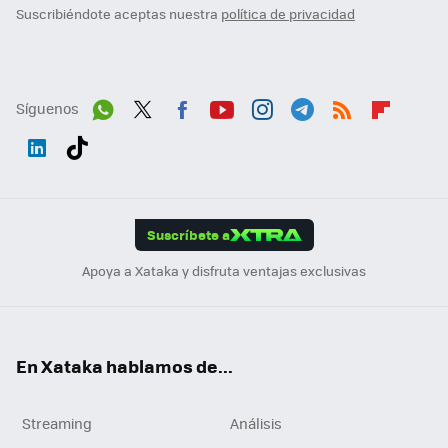
Suscribiéndote aceptas nuestra
política de privacidad
Síguenos
Wh
Twit
Fac
You
Inst
Tele
RSS
Flip
ats
ter
ebo
tub
agr
gra
boa
Link
Tikt
App
ok
e
am
m
rd
edI
ok
Suscríbete a
n
Apoya a Xataka y disfruta ventajas exclusivas
En Xataka hablamos de...
Streaming
Análisis