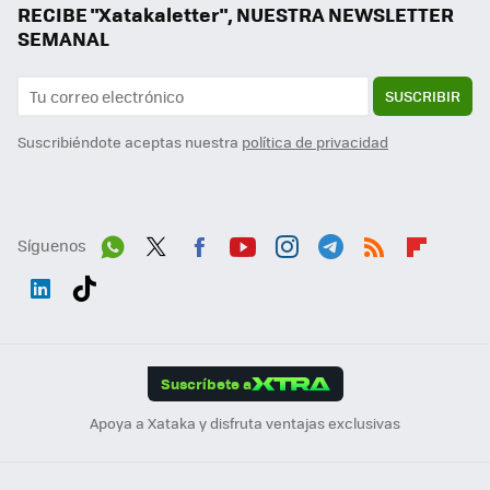
RECIBE "Xatakaletter", NUESTRA NEWSLETTER
SEMANAL
SUSCRIBIR
Suscribiéndote aceptas nuestra
política de privacidad
Síguenos
Wh
Twit
Fac
You
Inst
Tele
RSS
Flip
ats
ter
ebo
tub
agr
gra
boa
Link
Tikt
App
ok
e
am
m
rd
edI
ok
Suscríbete a
n
Apoya a Xataka y disfruta ventajas exclusivas