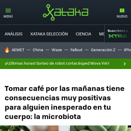
MENÚ
NUEVO
Suscríbete a
ANÁLISIS
XATAKA SELECCIÓN
CIENCIA
MOVILIDAD
HOY SE HABLA DE
AEMET
China
Waze
Fallout
Generación Z
iPh
🌿¡Últimas horas! Sorteo de robot cortacésped Mova ViAX
Tomar café por las mañanas tiene
consecuencias muy positivas
para alguien inesperado en tu
cuerpo: la microbiota