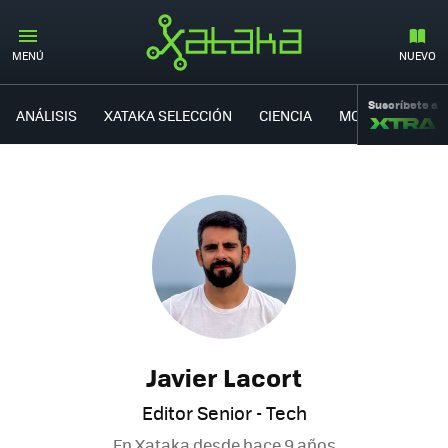
MENÚ
NUEVO
Suscríbete a
ANÁLISIS
XATAKA SELECCIÓN
CIENCIA
MOVILIDAD
Javier Lacort
Editor Senior - Tech
En Xataka desde
hace 9 años