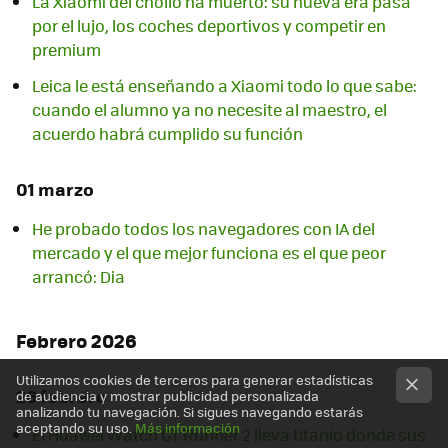
La Xiaomi del chollo ha muerto: su nueva era pasa
por el lujo, los coches deportivos y competir en
premium
Leica le está enseñando a Xiaomi todo lo que sabe:
cuando el alumno ya no necesite al maestro, el
acuerdo habrá cumplido su función
01 marzo
He probado todos los navegadores con IA del
mercado y el que mejor funciona es el que peor
arrancó: Dia
Febrero 2026
Utilizamos cookies de terceros para generar estadísticas
26 febrero
de audiencia y mostrar publicidad personalizada
analizando tu navegación. Si sigues navegando estarás
aceptando su uso.
Más información
El Huawei Watch GT Runner 2 lleva titanio donde sus