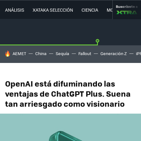
Suscríbete a
ANÁLISIS
XATAKA SELECCIÓN
CIENCIA
MOVILIDAD
HOY SE HABLA DE
AEMET
China
Sequía
Fallout
Generación Z
iP
OpenAI está difuminando las
ventajas de ChatGPT Plus. Suena
tan arriesgado como visionario