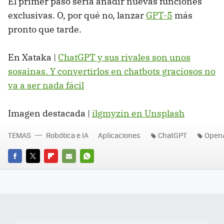
El primer paso sería añadir nuevas funciones
exclusivas. O, por qué no, lanzar
GPT-5
más
pronto que tarde.
En Xataka |
ChatGPT y sus rivales son unos
sosainas. Y convertirlos en chatbots graciosos no
va a ser nada fácil
Imagen destacada |
ilgmyzin en Unsplash
TEMAS
Robótica e IA
Aplicaciones
ChatGPT
Open
FACEBOOK
TWITTER
FLIPBOARD
E-
WHATSAPP
MAIL