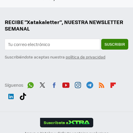
RECIBE "Xatakaletter", NUESTRA NEWSLETTER
SEMANAL
SUSCRIBIR
Suscribiéndote aceptas nuestra
política de privacidad
Síguenos
Wh
Twit
Fac
You
Inst
Tele
RSS
Flip
ats
ter
ebo
tub
agr
gra
boa
Link
Tikt
App
ok
e
am
m
rd
edI
ok
Suscríbete a
n