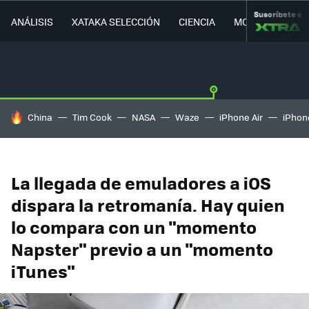
Suscríbete a
ANÁLISIS
XATAKA SELECCIÓN
CIENCIA
MOVILIDAD
HOY SE HABLA DE
China
Tim Cook
NASA
Waze
iPhone Air
iPhone
La llegada de emuladores a iOS
dispara la retromanía. Hay quien
lo compara con un "momento
Napster" previo a un "momento
iTunes"