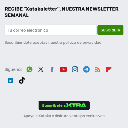
RECIBE "Xatakaletter", NUESTRA NEWSLETTER
SEMANAL
SUSCRIBIR
Suscribiéndote aceptas nuestra
política de privacidad
Síguenos
Wh
Twit
Fac
You
Inst
Tele
RSS
Flip
ats
ter
ebo
tub
agr
gra
boa
Link
Tikt
App
ok
e
am
m
rd
edI
ok
Suscríbete a
n
Apoya a Xataka y disfruta ventajas exclusivas