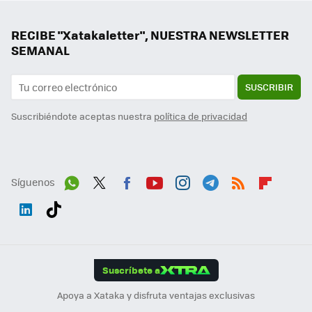
RECIBE "Xatakaletter", NUESTRA NEWSLETTER
SEMANAL
SUSCRIBIR
Suscribiéndote aceptas nuestra
política de privacidad
Síguenos
Wh
Twit
Fac
You
Inst
Tele
RSS
Flip
ats
ter
ebo
tub
agr
gra
boa
Link
Tikt
App
ok
e
am
m
rd
edI
ok
Suscríbete a
n
Apoya a Xataka y disfruta ventajas exclusivas