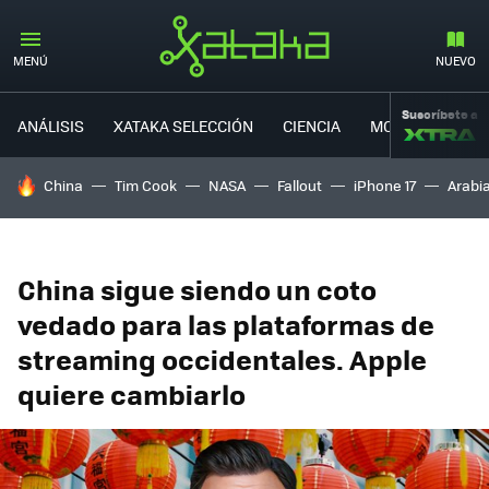
MENÚ
NUEVO
Suscríbete a
ANÁLISIS
XATAKA SELECCIÓN
CIENCIA
MOVILIDAD
HOY SE HABLA DE
China
Tim Cook
NASA
Fallout
iPhone 17
Arabi
China sigue siendo un coto
vedado para las plataformas de
streaming occidentales. Apple
quiere cambiarlo