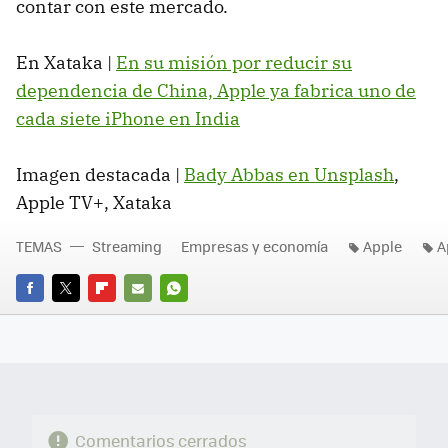
contar con este mercado.
En Xataka |
En su misión por reducir su
dependencia de China, Apple ya fabrica uno de
cada siete iPhone en India
Imagen destacada |
Bady Abbas en Unsplash
,
Apple TV+, Xataka
TEMAS
Streaming
Empresas y economía
Apple
A
FACEBOOK
TWITTER
FLIPBOARD
E-
WHATSAPP
MAIL
Comentarios cerrados